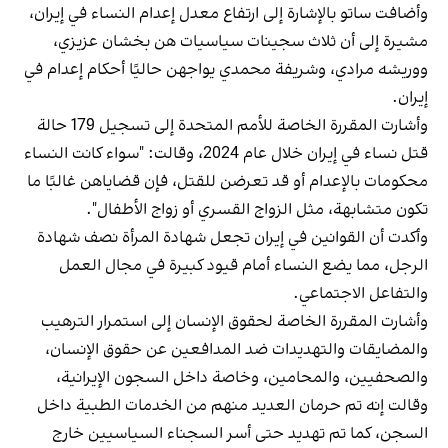
وأضافت ساتو بالإشارة إلى ارتفاع معدل إعدام النساء في إيران،
مشيرة إلى أن ثلاث سجينات سياسيات هن بخشان عزيزي،
ووريشه مرادي، وشريفة محمدي يواجهن حاليًا أحكام إعدام في
إيران.
وأشارت المقررة الخاصة للأمم المتحدة إلى تسجيل 179 حالة
قتل نساء في إيران خلال عام 2024، وقالت: "سواء كانت النساء
محكومات بالإعدام أو قد تعرضن للقتل، فإن قضاياهن غالبًا ما
تكون متشابهة، مثل الزواج القسري أو زواج الأطفال".
وأكدت أن القوانين في إيران تجعل شهادة المرأة نصف شهادة
الرجل، مما يضع النساء أمام قيود كبيرة في مجال العمل
والتفاعل الاجتماعي.
وأشارت المقررة الخاصة لحقوق الإنسان إلى استمرار الترهيب
والمضايقات والتهديدات ضد المدافعين عن حقوق الإنسان،
والصحفيين، والمحامين، وخاصة داخل السجون الإيرانية،
وقالت إنه تم حرمان العديد منهم من الخدمات الطبية داخل
السجن، كما تم تهديد حتى أسر السجناء السياسيين خارج