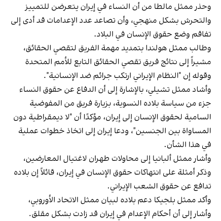
وحذر ممثل مالطا من أن النساء في إيران يتعرضن للتمييز
والتحرش بشكل منهجي، وأن تصاعد عدد الإعدامات قد أدى إلى
تفاقم وضع حقوق الإنسان في البلاد.
وطالب ممثل هولندا بتمديد مهمة الفريق لتقصي الحقائق،
مشيراً إلى نتائج فريق تقصي الحقائق التابع للأمم المتحدة
وقوله إن "النظام الإيراني ارتكب جرائم ضد الإنسانية".
وأشاد ممثل تشيلي، بالإشارة إلى أن الدفاع عن حقوق النساء
جزء من سياسة بلاده النسوية، بزيارة فريق من المفوضية
السامية لحقوق الإنسان إلى إيران، مؤكدًا أن "لا ديمقراطية دون
المساواة بين الجنسين"، ودعا إيران إلى اتخاذ خطوات عملية
في هذا الشأن.
وأشار ممثل ألبانيا إلى محاولات طهران لاغتيال المعارضين،
وذكر أمثلة على انتهاكات حقوق الإنسان في إيران، قائلاً إن بلاده
تدافع عن حقوق الشعب الإيراني.
وأكد ممثل بلجيكا دعم بلاده لبيان ممثل الاتحاد الأوروبي،
وأشار إلى أن أحكام الإعدام في إيران قد زادت بشكل مقلق.