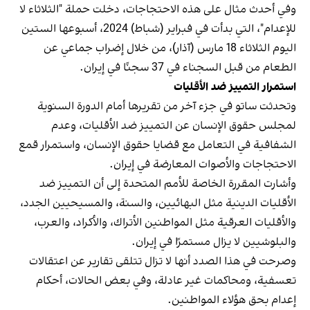
وفي أحدث مثال على هذه الاحتجاجات، دخلت حملة "الثلاثاء لا
للإعدام"، التي بدأت في فبراير (شباط) 2024، أسبوعها الستين
اليوم الثلاثاء 18 مارس (آذار)، من خلال إضراب جماعي عن
الطعام من قبل السجناء في 37 سجنًا في إيران.
استمرار التمييز ضد الأقليات
وتحدثت ساتو في جزء آخر من تقريرها أمام الدورة السنوية
لمجلس حقوق الإنسان عن التمييز ضد الأقليات، وعدم
الشفافية في التعامل مع قضايا حقوق الإنسان، واستمرار قمع
الاحتجاجات والأصوات المعارضة في إيران.
وأشارت المقررة الخاصة للأمم المتحدة إلى أن التمييز ضد
الأقليات الدينية مثل البهائيين، والسنة، والمسيحيين الجدد،
والأقليات العرقية مثل المواطنين الأتراك، والأكراد، والعرب،
والبلوشيين لا يزال مستمرًا في إيران.
وصرحت في هذا الصدد أنها لا تزال تتلقى تقارير عن اعتقالات
تعسفية، ومحاكمات غير عادلة، وفي بعض الحالات، أحكام
إعدام بحق هؤلاء المواطنين.