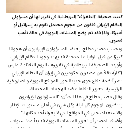
كتبت صحيفة "التلغراف" البريطانية في تقرير لها أن مسؤولي
النظام الإيراني قلقون من هجوم محتمل تقوم به إسرائيل أو
أميركا، ولذا فقد تم وضع المنشآت النووية في حالة تأهب
قصوى.
وبحسب مصدر مطلع، يعتقد المسؤولون الإيرانيون أن هجومًا
كبيرًا من قبل الولايات المتحدة قد يهدد وجود النظام الإيراني.
وأوردت الصحيفة البريطانية في تقريرها، اليوم الثلاثاء 7 مارس
(آذار)، نقلاً عن مصدرين حكوميين في إيران أن النظام الإيراني
نشر أنظمة دفاع جوي جديدة حول المواقع النووية والصاروخية
الرئيسية لتعزيز الدفاعات ضد الهجمات المحتملة.
وقال مصدر مطلع في هذا الشأن: "المسؤولون الإيرانيون
ينتظرون الهجوم كل ليلة وكل شيء في أعلى مستويات الإنذار
والاستعداد، حتى في المواقع التي لا يعرف أحد مكانها."
وأضاف المصدر أن تعزيز المنشآت النووية قد بدأ منذ سنوات،