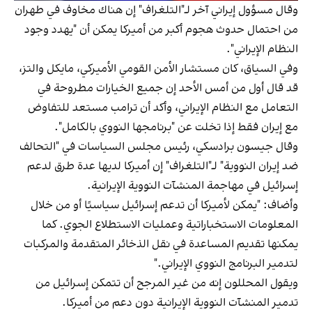
وقال مسؤول إيراني آخر لـ"التلغراف" إن هناك مخاوف في طهران
من احتمال حدوث هجوم أكبر من أميركا يمكن أن "يهدد وجود
النظام الإيراني".
وفي السياق، كان مستشار الأمن القومي الأميركي، مايكل والتز،
قد قال أول من أمس الأحد إن جميع الخيارات مطروحة في
التعامل مع النظام الإيراني، وأكد أن ترامب مستعد للتفاوض
مع إيران فقط إذا تخلت عن "برنامجها النووي بالكامل".
وقال جيسون برادسكي، رئيس مجلس السياسات في "التحالف
ضد إيران النووية" لـ"التلغراف" إن أميركا لديها عدة طرق لدعم
إسرائيل في مهاجمة المنشآت النووية الإيرانية.
وأضاف: "يمكن لأميركا أن تدعم إسرائيل سياسيًا أو من خلال
المعلومات الاستخباراتية وعمليات الاستطلاع الجوي. كما
يمكنها تقديم المساعدة في نقل الذخائر المتقدمة والمركبات
لتدمير البرنامج النووي الإيراني."
ويقول المحللون إنه من غير المرجح أن تتمكن إسرائيل من
تدمير المنشآت النووية الإيرانية دون دعم من أميركا.