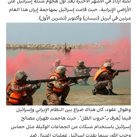
لكنه ازداد في الأشهر الأخيرة بعد أول هجوم شنته إسرائيل على
الأراضي الإيرانية. حيث قامت إسرائيل بمهاجمة إيران هذا العام
مرتين في أبريل (نيسان) وأكتوبر (تشرين الأول).
وطوال عقود، كان هناك صراع بين النظام الإيراني وإسرائيل
فيما يُعرف بـ"حروب الظل". حيث هاجمت طهران مصالح
إسرائيل باستخدام شبكات من الجماعات الوكيلة مثل حماس
وحزب الله، بينما نفذت إسرائيل عمليات اغتيال ضد