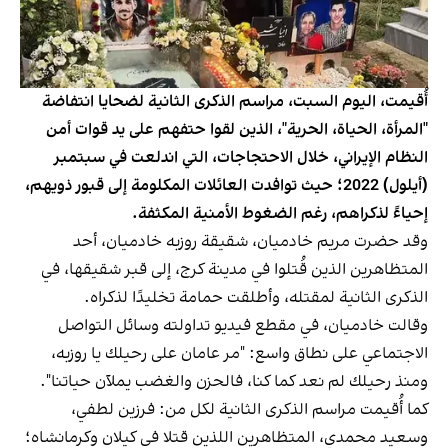
أُقيمت، اليوم السبت، مراسم الذكرى الثانية لضحايا انتفاضة
"المرأة، الحياة، الحرية"، الذين لقوا حتفهم على يد قوات أمن
النظام الإيراني، خلال الاحتجاجات، التي اندلعت في سبتمبر
(أيلول) 2022؛ حيث توافدت العائلات المكلومة إلى قبور ذويهم،
إحياءً لذكراهم، رغم الضغوط الأمنية المكثفة.
وقد حضرت مريم خادميان، شقيقة روزبه خادميان، أحد
المتظاهرين الذين قُتلوا في مدينة كرج، إلى قبر شقيقها، في
الذكرى الثانية لمقتله، وأطلقت حمامة تخليدًا لذكراه.
وقالت خادميان، في مقطع فيديو تداولته وسائل التواصل
الاجتماعي على نطاق واسع: "مر عامان على رحيلك يا روزبه،
ومنذ رحيلك لم نعد كما كنا، فالحزن والغضب يملآن حياتنا".
كما أُقيمت مراسم الذكرى الثانية لكل من: فرزين لطفي،
وسعيد محمدي، المتظاهرين اللذين قتلا في كيلان وكرمانشاه؛