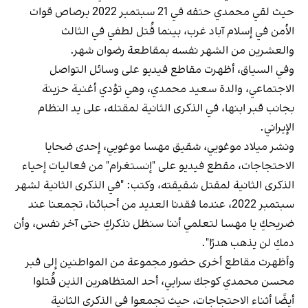
حيث لقي محمدي حتفه في 21 سبتمبر 2022 برصاص قوات
الأمن في إسلام‌ آباد غرب، بينما قُتل لطفي في الثالث
والعشرين من الشهر نفسه بمقاطعة رضوان شهر.
وفي السياق، أظهرت مقاطع فيديو على وسائل التواصل
الاجتماعي، والدة سعيد محمدي، وهي تؤدي أغنية حزينة
بجانب قبر ابنها، في الذكرى الثانية لمقتله، على يد النظام
الإيراني.
ونشر ميلاد موغويي، شقيق مهسا موغويي، إحدى ضحايا
الاحتجاجات، مقطع فيديو على "إنستغرام" من فعاليات إحياء
الذكرى الثانية لمقتل شقيقته، وكتب: "في الذكرى الثانية لشهر
سبتمبر 2022، عندما فقدنا العديد من أحبائنا، تجمعنا عند
ضريحكِ يا مهسا لتعلمي أننا سنظل نذكركِ حتى آخر نفس، وأن
دمكِ لن يذهب هدرًا".
وأظهرت مقاطع أخرى حضور مجموعة من المواطنين إلى قبر
محسن محمدي كوجك ‌سرايي، أحد المتظاهرين الذين قُتلوا
أيضًا أثناء الاحتجاجات، حيث تجمعوا في الذكرى الثانية