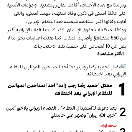
وتزامنًا مع هذه الأحداث، أفادت تقارير بتشديد الإجراءات الأمنية
على عائلة أميني في ذكرى وفاة ابنتهم، مهسا أميني، والتي
أثارت وفاتها أكبر انتفاضة شعبية ضد النظام الإيراني.
ووفقًا لمنظمات حقوق الإنسان، فقد قتلت القوات الإيرانية أكثر
من 550 متظاهرًا وأصابت المئات، كما نفذت إعدامات بحق ما لا
يقل عن 10 أشخاص على خلفية تلك الاحتجاجات.
الأكثر مشاهدة
1
مقتل "حميد رضا رجب زاده" أحد المداحين الموالين
للنظام الإيراني بعد اختطافه
2
بعد دعوته لـ"استبدال النظام".. القضاء الإيراني يلاحق أمين
"حزب الله إيران" وصهر علي خامنئي
صحف إيران: