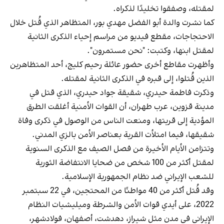
لمقتله، وصفقوا تخليدًا لذكراه.
كما نشرت والدة أبو الفضل مهدي بور، المتظاهر الذي قُتل خلال
الاحتجاجات، مقطع فيديو من مراسم إحياء الذكرى الثانية
لمقتل ابنها، وكتبت: "نحن مستمرون".
وأظهرت مقاطع أخرى حضور عائلة رحيم كليج، أحد المتظاهرين
الذين قُتلوا، إلى قبره في الذكرى الثانية لمقتله.
وذكرت فاطمة حيدري، شقيقة جواد حيدري، الذي قتل في
مدينة قزوين، عرب طهران، أن القوات الأمنية أغلقت الطرق
المؤدية إلى قريتها، ومنعت الناس من الوصول في ذكرى وفاة
شقيقها، فيما امتلأت القرية بعناصر الأمن بالزي المدني.
وتتزامن الأيام الأخيرة من فصل الصيف مع الذكرى السنوية
لمقتل أكثر من 100 شخص من ضحايا الانتفاضة الثورية
للشعب الإيراني ضد نظام الجمهورية الإسلامية.
وقد قُتل أكثر من 40 مواطنًا من المحتجين، في 22 سبتمبر
2022، على أيدي قوات الأمن والشرطة وميليشيات النظام
الإيراني في مدن مثل شيراز، دهدشت، أصفهان، فولادشهر،