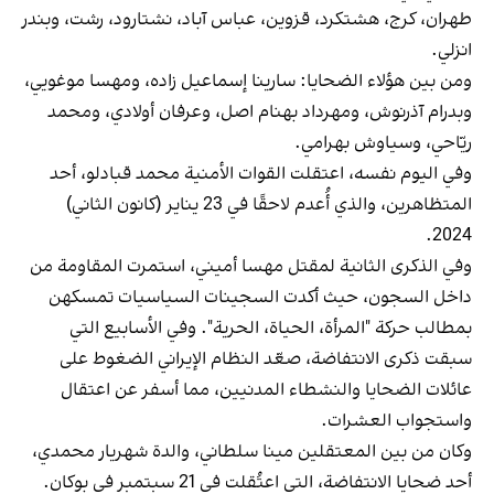
طهران، كرج، هشتكرد، قزوين، عباس‌ آباد، نشتارود، رشت، وبندر
انزلي.
ومن بين هؤلاء الضحايا: سارينا إسماعيل ‌زاده، ومهسا موغويي،
وبدرام آذرنوش، ومهرداد بهنام‌ اصل، وعرفان أولادي، ومحمد
ريّاحي، وسياوش بهرامي.
وفي اليوم نفسه، اعتقلت القوات الأمنية محمد قبادلو، أحد
المتظاهرين، والذي أُعدم لاحقًا في 23 يناير (كانون الثاني)
2024.
وفي الذكرى الثانية لمقتل مهسا أميني، استمرت المقاومة من
داخل السجون، حيث أكدت السجينات السياسيات تمسكهن
بمطالب حركة "المرأة، الحياة، الحرية". وفي الأسابيع التي
سبقت ذكرى الانتفاضة، صعّد النظام الإيراني الضغوط على
عائلات الضحايا والنشطاء المدنيين، مما أسفر عن اعتقال
واستجواب العشرات.
وكان من بين المعتقلين مينا سلطاني، والدة شهریار محمدي،
أحد ضحايا الانتفاضة، التي اعتُقلت في 21 سبتمبر في بوكان.