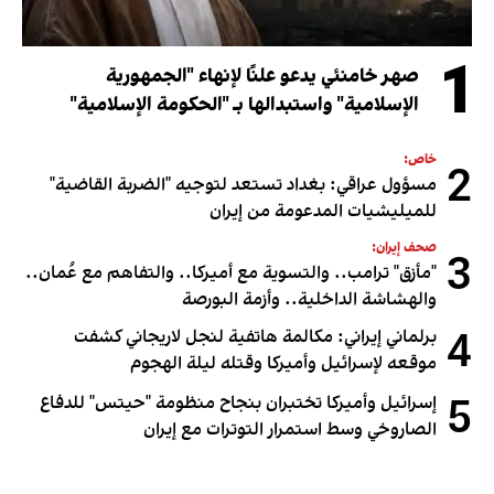
1
صهر خامنئي يدعو علنًا لإنهاء "الجمهورية
الإسلامية" واستبدالها بـ "الحكومة الإسلامية"
خاص:
2
مسؤول عراقي: بغداد تستعد لتوجيه "الضربة القاضية"
للميليشيات المدعومة من إيران
صحف إيران:
3
"مأزق" ترامب.. والتسوية مع أميركا.. والتفاهم مع عُمان..
والهشاشة الداخلية.. وأزمة البورصة
4
برلماني إيراني: مكالمة هاتفية لنجل لاريجاني كشفت
موقعه لإسرائيل وأميركا وقتله ليلة الهجوم
5
إسرائيل وأميركا تختبران بنجاح منظومة "حيتس" للدفاع
الصاروخي وسط استمرار التوترات مع إيران