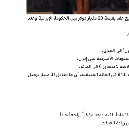
أوكلت إيران تطوير 6 من حقولها النفطية إلى شركات محلية، وأبرمت معها عقودا بقيمة 13 مليار دولار، وذلك بعد أسبوع من توقيع عقد بقيمة 20 مليار دولار بين الحكومة الإيرانية وعدد
ن" في العراق.
ز 6 في المائة.
بمعنى آخر، يمكن استخراج 6 في المائة فقط من احتياطيات "آزادكان" النفطية في الظروف العادية، ولا يمكن الوصول إلى نسبة الـ94 في المائة المتبقية، أي ما يعادل 31 مليار برميل