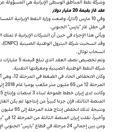
وشركة نفط المناطق الوسطى الإيرانية هي المسؤولة عن 
عقد غاز بقيمة 20 مليار دولار
في حقل غاز "بارس" الجنوبي.
ويأتي هذا الإجراء في حين أن الشركات الإيرانية لا تمل
انسحاب توتال.
شركة النفط الوطنية الصينية ومعرفتها التقنية.
وكان الانخ
المرحلة 12 من 65 مليون متر مكعب يوميا عام 2018 إلى 43 مليون متر مكعب حاليا.
المنصة الثالثة، فإن جزءا كبيراً من إنتاجها لم يكن الغا
ونتيجة لذلك انخفض إنتاج هذه المرحلة إلى 65 مليون متر مكعب عام 2018 ليصل إلى 34 في المائة عام 2023.
وأخيراً، نقلت إيران المنصة الثالثة من المرحلة 12 في "بارس" الجنوبي إلى المرحلة 11 في الصيف الماضي.
ومن بين إجمالي 24 مرحلة في قطاع "بارس" الجنوبي الإيراني، واجهت حوالي 10 آبار مشكلات هندسية، مما أدى إلى التحدي المتمثل في إنتاج المزيد من المياه المالحة مقارنة بالغاز.