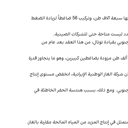
وفي 10 مارس (آذار)، وضعت وزارة النفط الإيرانية اللمسات النهائية على اتفاق مع الشركات المحلية لبناء 28 منصة، وزن كل منها سبعة آلاف طن، وتركيب 56 ضاغطاً لزيادة الضغط
 الصدد ليست متاحة حتى للشركات الصينية.
، والتي كانت جزءًا من كونسورتيوم تطوير المرحلة 11 من حقل "بارس" الجنوبي بقيادة توتال، من هذا العقد بعد عام من
تم تخصيص نصف العقد الذي تبلغ قيمته 5 مليارات دولار لتطوير المرحلة 11 من حقل "بارس" الجنوبي لبناء منصة سعة 20 ألف طن مزودة بضاغطين كبيرين، وهو ما يتجاوز قدرة
أخيرة. وبحسب إعلان شركة الغاز الوطنية الإيرانية، انخفض مستوى إنتاج
تاج 85 مليون متر مكعب من الغاز يوميا في المرحلة 12 من حقل "بارس" الجنوبي. ومع ذلك، بسبب هندسة الحفر الخاطئة في