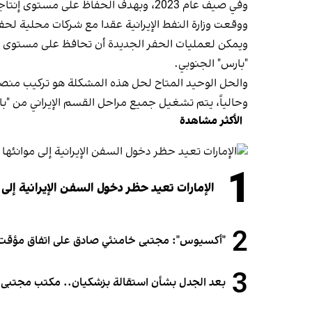
وفي صيف عام 2023، وبهدف الحفاظ على مستوى إنتاجها، افتتحت إيران المرحلة 11 من حقل "بارس" الجنوبي، وبدأت عمليات حفر واسعة النطاق.
ووقعت وزارة النفط الإيرانية عقدا مع شركات محلية لحفر 35 بئرا جديدة هذا الخري
ويمكن لعمليات الحفر الجديدة أن تحافظ على مستوى إنتا
"بارس" الجنوبي.
والحل الوحيد المتاح لحل هذه المشكلة هو تركيب منصات بوزن 20 ألف طن مزودة بضواغط ضخمة، وهذه التكنولوجيا متاحة حصريا
وحالياً، يتم تشغيل جميع مراحل القسم الإيراني من "بارس" الجنوبي وعددها 24، ولم يتبق مكان لإطلاق مرحلة جد
الأكثر مشاهدة
1
الإمارات تعيد حظر دخول السفن الإيرانية إلى 
2
"أكسيوس": مجتبى خامنئي صادق على اتفاق مؤقت 
3
بعد الجدل بشأن استقالة بزشكيان.. مكتب مجتبى خام