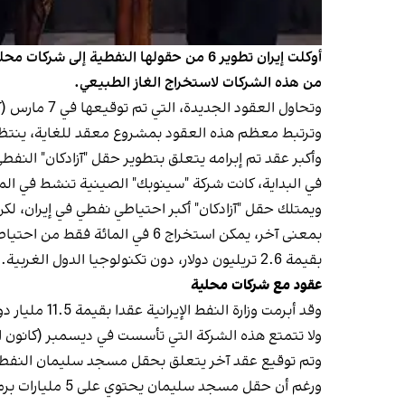
من هذه الشركات لاستخراج الغاز الطبيعي.
وتحاول العقود الجديدة، التي تم توقيعها في 7 مارس (آذار)، زيادة الطاقة الإنتاجية للنفط الإيراني بمقدار 200 ألف برميل يوميا.
وترتبط معظم هذه العقود بمشروع معقد للغاية، ينتظر 
وأكبر عقد تم إبرامه يتعلق بتطوير حقل "آزادكان" النف
في البداية، كانت شركة "سينوبك" الصينية تنشط في المجال النفطي بإيران، لكنه
ويمتلك حقل "آزادكان" أكبر احتياطي نفطي في إيران، لكن بسب
بقيمة 2.6 تريليون دولار، دون تكنولوجيا الدول الغربية.
عقود مع شركات محلية
وقد أبرمت وزارة النفط الإيرانية عقدا بقيمة 11.5 مليار دولار مع 11 شركة محلية، على رأسها شركة "دشت آزادكان أروند".
ولا تتمتع هذه الشركة التي تأسست في ديسمبر (كانون الأول) 2022، بتاريخ كبير في مجال التنقيب عن النفط 
وتم توقيع عقد آخر يتعلق بحقل مسجد سليمان النفطي، وهو أقدم حقل نفط في
ورغم أن حقل مسجد سليمان يحتوي على 5 مليارات برميل من النفط، إلا أنه لتحسين معدل استخراجه لا بد من الاستفادة من زيادة الضغط.