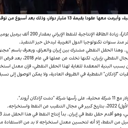
منذ سنوات تكنولوجيا الدول الغربية ليدخل حيز التنفيذ.
طي. وهذا الحقل النفطي مشترك بين إيران والعراق، ويعرف باسم "مجنو
ا تخلت عن عملها في عام 2018، بعد فرض العقوبات الأميركية على إيران.
ب البنية المعقدة للغاية لهذا الحقل النفطي، فإن معدل استخلاصه لا يتجاو
واستخراجه.
 إيران. بدأ إنتاج النفط في هذا الحقل منذ 113 عاماً، لكنه واجه مؤخراً تراجعاً حاداً.