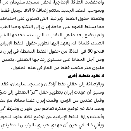
وانخفضت الطاقة الإنتاجية لحقل مسجد سليمان من 170 ألف برميل يوميا عام 2017 إلى 5 آلاف برميل يوميا عام 2023.
وبموجب العقد الجديد ستتم إضافة 9 آلاف برميل فقط إلى الإنتاج اليومي لهذا الحقل، وستبقى 80% من احتياطياته على حالها.
مما يسلط الضوء على حاجة إيران إلى التكنولوجيا الغرب
ولم يتضح بعد ما هي التقنيات التي ستستخدمها الشركات 
الصدد، فلماذا لم يعهد إليها تطوير حقول النفط الإيران
فنحو 80 في المائة من حقول النفط النشطة في إيران تواجه انخفاضاً سنوياً في إنتاجها بنحو 8-12 في المائة، وأصبحت في النصف الثاني من دورة إنتاجها.
مليون متر مكعب فقط من الغاز في هذه الحقول.
4 عقود نفطية أخرى
وبالإضافة إلى حقلي نفط أزادكان ومسجد سليمان، فقد تم
وسبق أن عهدت إيران بتطوير حقل "آذر" النفطي إلى شركة
وقبل عقدين من الزمن، وقعت إيران عقدا مماثلا مع مقر خ
وبعد ذلك تم توقيع مذكرة تفاهم بين طهران وشركة "بي 
وأعلنت وزارة النفط الإيرانية عن توقيع ثلاثة عقود لتطو
ويأتي ذلك في حين أن مهدي حيدري، الرئيس التنفيذي لشركة نفط المناطق الوسطى 