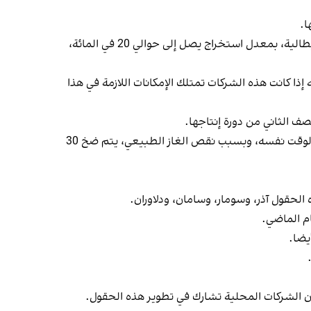
وتتمتع حقول النفط الإيرانية- التي تحتوي على احتياطيات نفطية تبلغ أكثر من 200 مليار برميل وفقا لشركة ايني النفطية الايطالية، بمعدل استخراج يصل إلى حوالي 20 في المائة،
ا كانت هذه الشركات تمتلك الإمكانات اللازمة في هذا
ومن أجل الحفاظ على مستوى إنتاجها النفطي، يتعين على إيران ضخ 300 مليون متر مكعب من الغاز في حقول النفط. وفي الوقت نفسه، وبسبب نقص الغاز الطبيعي، يتم ضخ 30
لحقول آذر، وسومار، وسامان، ودلاوران.
ام الماضي.
يضا.