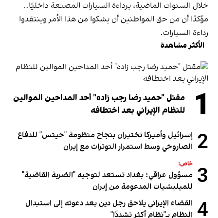
خلال السنوات الماضية، برداءة السيارات المصنعة داخليًا..
مؤكدًا أن من حق المواطنين أن يشكوا من هذا الأمر وينتقدوا
رداءة السيارات.
الأكثر مشاهدة
1
مقتل "حميد رضا رجب زاده" أحد المداحين الموالين
للنظام الإيراني بعد اختطافه
2
إسرائيل وأميركا تختبران بنجاح منظومة "حيتس" للدفاع
الصاروخي وسط استمرار التوترات مع إيران
خاص:
3
مسؤول عراقي: بغداد تستعد لتوجيه "الضربة القاضية"
للميليشيات المدعومة من إيران
4
القضاء الإيراني يلاحق رجل دين بعد دعوته إلى استبدال
النظام بـ"نظام أكثر تشددًا"