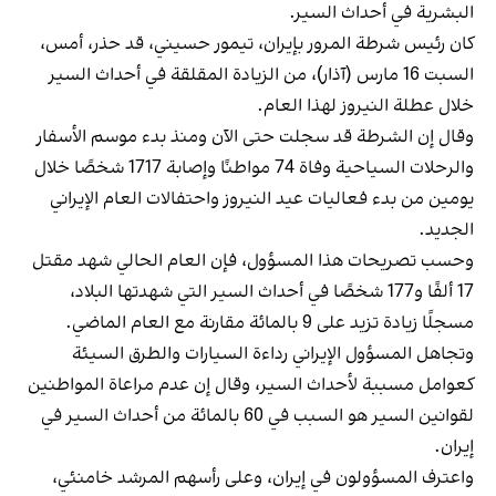
البشرية في أحداث السير.
كان رئيس شرطة المرور بإيران، تيمور حسيني، قد حذر، أمس،
السبت 16 مارس (آذار)، من الزيادة المقلقة في أحداث السير
خلال عطلة النيروز لهذا العام.
وقال إن الشرطة قد سجلت حتى الآن ومنذ بدء موسم الأسفار
والرحلات السياحية وفاة 74 مواطنًا وإصابة 1717 شخصًا خلال
يومين من بدء فعاليات عيد النيروز واحتفالات العام الإيراني
الجديد.
وحسب تصريحات هذا المسؤول، فإن العام الحالي شهد مقتل
17 ألفًا و177 شخصًا في أحداث السير التي شهدتها البلاد،
مسجلًا زيادة تزيد على 9 بالمائة مقارنة مع العام الماضي.
وتجاهل المسؤول الإيراني رداءة السيارات والطرق السيئة
كعوامل مسببة لأحداث السير، وقال إن عدم مراعاة المواطنين
لقوانين السير هو السبب في 60 بالمائة من أحداث السير في
إيران.
واعترف المسؤولون في إيران، وعلى رأسهم المرشد خامنئي،