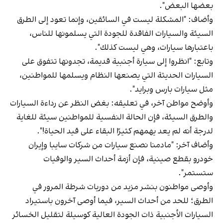
بعضها البعض".
وأضاف: "المشكلة ليست في السائقين، وإنما تعود إلى الطرق
السيئة والسيارات الفاقدة للجودة التي يسلمونها للناس،
باعتبارها سيارات، وهي ليست كذلك".
وتابع: "انظروا إلى سيارة أجنبية قديمة، تجدونها تتفوق على
السيارات الحديثة التي يصنعها النظام ويسلمها للمواطنين،
مثل سيارات بارس وبرايد".
وأوضح مواطن آخر، في تعليقه: بغض النظر عن رداءة السيارات
والطرق السيئة، فإن الحالة النفسية للمواطنين سيئة للغاية
لدرجة أنه لم يعد يهمهم كثيرًا البقاء على قيد الحياة!".
وأضاف آخر: "مادمنا نصنع سيارات من شركات سايبا وإيران
خودرو بقطع صينية، فإن أزمة أحداث السير والوفيات
ستستمر".
وأوصى مواطنون بنشر مزيد من دوريات شرطة المرور في
الطرق؛ للحد من أحداث السير، فيما أوصى آخرون باستيراد
السيارات الأجنبية ذات الجودة العالية كوسيلة لتقليل الخسائر