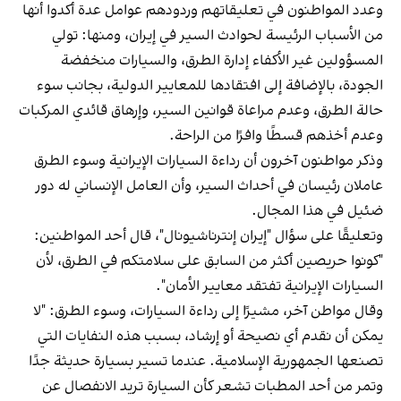
وعدد المواطنون في تعليقاتهم وردودهم عوامل عدة أكدوا أنها
من الأسباب الرئيسة لحوادث السير في إيران، ومنها: تولي
المسؤولين غير الأكفاء إدارة الطرق، والسيارات منخفضة
الجودة، بالإضافة إلى افتقادها للمعايير الدولية، بجانب سوء
حالة الطرق، وعدم مراعاة قوانين السير، وإرهاق قائدي المركبات
وعدم أخذهم قسطًا وافرًا من الراحة.
وذكر مواطنون آخرون أن رداءة السيارات الإيرانية وسوء الطرق
عاملان رئيسان في أحداث السير، وأن العامل الإنساني له دور
ضئيل في هذا المجال.
وتعليقًا على سؤال "إيران إنترناشيونال"، قال أحد المواطنين:
"كونوا حريصين أكثر من السابق على سلامتكم في الطرق، لأن
السيارات الإيرانية تفتقد معايير الأمان".
وقال مواطن آخر، مشيرًا إلى رداءة السيارات، وسوء الطرق: "لا
يمكن أن نقدم أي نصيحة أو إرشاد، بسبب هذه النفايات التي
تصنعها الجمهورية الإسلامية. عندما تسير بسيارة حديثة جدًا
وتمر من أحد المطبات تشعر كأن السيارة تريد الانفصال عن