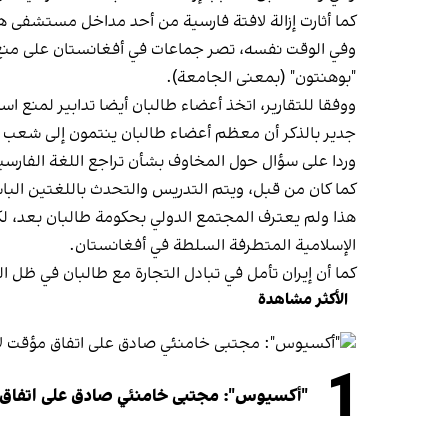
كما أثارت إزالة لافتة فارسية من أحد مداخل مستشفى هر
وفي الوقت نفسه، تصر جماعات في أفغانستان على منع ا
"بوهنتون" (بمعنى الجامعة).
ووفقا للتقارير، اتخذ أعضاء طالبان أيضا تدابير لمنع اس
جدير بالذكر أن معظم أعضاء طالبان ينتمون إلى شعب ا
وردا على سؤال حول المخاوف بشأن تراجع اللغة الفارسية
كما كان من قبل، ويتم التدريس والتحدث باللغتين الباش
هذا ولم يعترف المجتمع الدولي بحكومة طالبان بعد، ل
الإسلامية المتطرفة السلطة في أفغانستان.
كما أن إيران تأمل في تبادل التجارة مع طالبان في ظل 
الأكثر مشاهدة
1
"أكسيوس": مجتبى خامنئي صادق على اتفاق