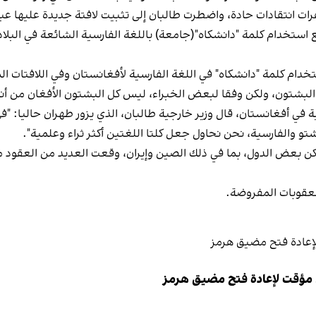
ات انتقادات حادة، واضطرت طالبان إلى تثبيت لافتة جديدة عليها عبا
ستخدام كلمة "دانشكاه"(جامعة) باللغة الفارسية الشائعة في البلاد
تخدام كلمة "دانشكاه" في اللغة الفارسية لأفغانستان وفي اللافتات ال
لبشتون، ولكن وفقا لبعض الخبراء، ليس كل البشتون الأفغان من أنص
 في أفغانستان، قال وزير خارجية طالبان، الذي يزور طهران حاليا: "
تو والفارسية، نحن نحاول جعل كلتا اللغتين أكثر ثراء وعلمية".
كن بعض الدول، بما في ذلك الصين وإيران، وقعت العديد من العقود م
العقوبات المفروضة.
 مؤقت لإعادة فتح مضيق هرمز