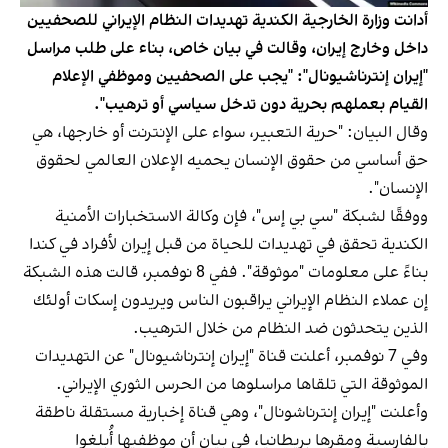
أدانت وزارة الخارجية الكندية تهديدات النظام الإيراني للصحفيين
داخل وخارج إيران، وقالت في بيان خاص، بناء على طلب مراسل
"إيران إنترناشیونال": "يجب على الصحفيين وموظفي الإعلام
القيام بعملهم بحرية دون تدخل سياسي أو ترهيب".
وقال البيان: "حرية التعبير، سواء على الإنترنت أو خارجها، هي
حق أساسي من حقوق الإنسان يحميه الإعلان العالمي لحقوق
الإنسان".
ووفقًا لشبكة "سي بي إس"، فإن وكالة الاستخبارات الأمنية
الكندية تحقق في تهديدات للحياة من قبل إيران لأفراد في كندا
بناءً على معلومات "موثوقة". ففي 8 نوفمبر، قالت هذه الشبكة
إن عملاء النظام الإيراني يراقبون الناس ويريدون إسكات أولئك
الذين يتحدثون ضد النظام من خلال الترهيب.
وفي 7 نوفمبر، أعلنت قناة "إيران إنترناشیونال" عن التهديدات
الموثوقة التي تلقاها مراسلوها من الحرس الثوري الإيراني.
وأعلنت "إيران إنترناشونال"، وهي قناة إخبارية مستقلة ناطقة
بالفارسية ومقرها بريطانيا، في بيان أن موظفيها أُبلغوا