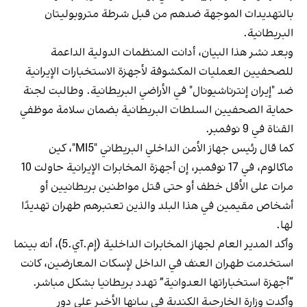
بالتهديدات الموجهة ضدهم من قبل شرطة متروبوليتان
البريطانية.
وبعد نشر هذا البيان، أدانت المنظمات الدولية الداعمة
للصحفيين العمليات المكشوفة لأجهزة الاستخبارات الإيرانية
ضد "إيران إنترناشیونال" في الأراضي البريطانية. وطالبت لجنة
حماية الصحفيين السلطات البريطانية بضمان سلامة موظفي
القناة في 9 نوفمبر.
كما قال رئيس جهاز الأمن الداخلي البريطاني "MI5"، كين
ماكالوم، في 17 نوفمبر، إن أجهزة المخابرات الإيرانية حاولت 10
مرات على الأقل خطف أو حتى قتل مواطنين بريطانيين أو
أشخاص مقيمين في هذا البلد والذين تعتبرهم طهران تهديدًا
لها.
وأکد المدير العام لجهاز المخابرات الداخلية (إم.آي.5)، أنه بينما
استخدمت طهران العنف في الداخل لإسكات المعارضين، كانت
“أجهزة استخباراتها العدوانية” تهدد بريطانيا بشكل مباشر.
وأكدت وزارة الخارجية الكندية في بيانها الأخير على دور