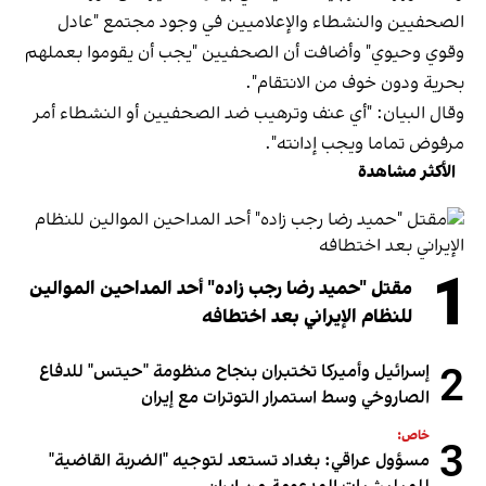
الصحفيين والنشطاء والإعلاميين في وجود مجتمع "عادل
وقوي وحيوي" وأضافت أن الصحفيين "يجب أن يقوموا بعملهم
بحرية ودون خوف من الانتقام".
وقال البيان: "أي عنف وترهيب ضد الصحفيين أو النشطاء أمر
مرفوض تماما ويجب إدانته".
الأكثر مشاهدة
1
مقتل "حميد رضا رجب زاده" أحد المداحين الموالين
للنظام الإيراني بعد اختطافه
2
إسرائيل وأميركا تختبران بنجاح منظومة "حيتس" للدفاع
الصاروخي وسط استمرار التوترات مع إيران
خاص:
3
مسؤول عراقي: بغداد تستعد لتوجيه "الضربة القاضية"