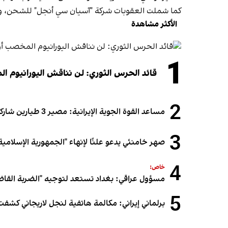
كما شملت العقوبات شركة "آسيان سي أنجل" للشحن، وشرك
الأكثر مشاهدة
1
قائد الحرس الثوري: لن نناقش اليورانيوم ال
2
مساعد القوة الجوية الإيرانية: مصير 3 طيارين شاركوا في الهجوم على قطر لا يزال مجهولاً
3
صهر خامنئي يدعو علنًا لإنهاء "الجمهورية الإسلامية"
4
خاص:
مسؤول عراقي: بغداد تستعد لتوجيه "الضربة القاض
5
برلماني إيراني: مكالمة هاتفية لنجل لاريجاني كشفت