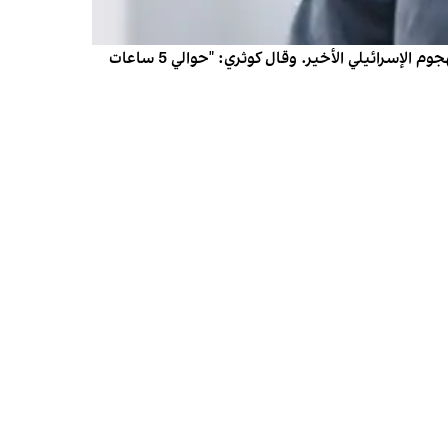
كشف إسماعيل كوثري، عضو لجنة الأمن القومي في البرلمان الإيراني، في مقابلة مع قناة "إيران 24" أنه كان على علم مسبق بالهجوم الإسرائيلي الأخير. وقال كوثري: "حوالي 5 ساعات