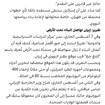
حاليًا غير قادرين على التقدم".
كما شدّد على أن إسرائيل ستبقى مستعدة دائمًا لأي خطوات
محتملة من طهران، خاصة محاولاتها لإعادة بناء برنامجها
النووي.
تقرير: إيران تواصل البناء تحت الأرض
وفي 7 أغسطس الجاري، نشر "مركز الدراسات الاستراتيجية
والدولية" تقريرًا استند إلى صور أقمار صناعية، كشف فيه أن
أعمال البناء لا تزال متواصلة في منشأة تحت الأرض تُعرف باسم
"كلنغ جزلا" قرب موقع نطنز النووي في إيران.
وبحسب التقرير، قد يكون هذا الموقع مخصصًا لتخزين أجزاء
ومجموعات أجهزة الطرد المركزي، أو حتى مكانًا لإخفاء 400
كيلوغرام من اليورانيوم المخصب بنسبة 60 في المائة.
وفي الثاني من أغسطس الجاري، صرّح وزير الخارجية الإيراني،
عباس عراقجي، بأنه لا يعلم مكان تخزين هذه الكمية من
اليورانيوم حاليًا، مشيرًا إلى أن المخزون كان محفوظًا سابقًا في
منشآت قصفتها الولايات المتحدة.