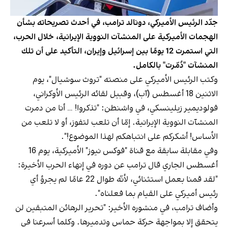
جدّد الرئيس الأميركي، دونالد ترامب، في أحدث تصريحاته بشأن
الهجمات الأميركية على المنشآت النووية الإيرانية، خلال الحرب،
التي استمرت 12 يومًا بين إسرائيل وإيران، التأكيد على أن تلك
المنشآت "دُمّرت" بالكامل.
وكتب الرئيس الأميركي على منصته "تروث سوشيال"، يوم
الاثنين 18 أغسطس (آب)، وقبيل لقائه الرئيس الأوكراني،
فولوديمير زيلينسكي، في واشنطن: "تذكروا! … أنا من دمرت
المنشآت النووية الإيرانية. إمّا أن تلعب لتفوز، أو لا تلعب من
الأساس! أشكركم على انتباهكم لهذا الموضوع!".
وفي مقابلة سابقة مع قناة "فوكس نيوز" الأميركية، يوم 16
أغسطس الجاري قال ترامب عن دوره في إنهاء الحرب الأخيرة:
"لقد قمنا بعمل استثنائي، لأنّه طوال 22 عامًا لم يجرؤ أي
رئيس أميركي على القيام بما فعلناه".
وأضاف ترامب، في منشوره الأخير: "تحرير الرهائن المتبقين لن
يتحقق إلا بمواجهة حركة حماس وتدميرها. وكلما أسرعنا في