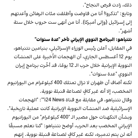
ذلك، زادت فرص النجاح".
وتابع: "تذكروا! أنا من فاوضت وأطلقت مئات الرهائن وأعدتهم
إلى إسرائيل (وإلى أميركا). أنا من أنهى ست حروب خلال ستة
أشهر".
نتنياهو: البرنامج النووي الإيراني تأخر "عدة سنوات"
في المقابل، أعلن رئيس الوزراء الإسرائيلي، بنيامين نتنياهو،
يوم 12 أغسطس الجاري، أن الهجمات الأخيرة على المنشآت
النووية الإيرانية خلال حرب الـ 12 يومًا، قد أخّرت برنامج إيران
النووي "عدة سنوات".
لكنه أضاف أن طهران لا تزال تمتلك 400 كيلوغرام من اليورانيوم
المخصب، إلا أنه غير كافٍ لصناعة قنبلة نووية.
وقال نتنياهو، في مقابلة مع قناة i24 News"": "الهجمات
الإسرائيلية ضد المنشآت النووية الإيرانية كانت عملية تاريخية".
وبشأن التكهنات حول مصير الـ "400 كيلوغرام" من اليورانيوم
الإيراني المخصب بعد الحرب، أوضح نتنياهو: "كنا نعلم مسبقًا
أنه لن يتم تدميره، لكنه غير كافٍ لصناعة قنبلة نووية. إنهم