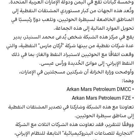
وخمسة كيانات تقع في اليمن ودولة الإمارات العربية المتحدة.
وتُعد هذه الجهات من كبار مستوردي المشتقات النفطية إلى
المناطق الخاضعة لسيطرة الحوثيين، وتلعب دورًا رئيسيًا في
تحويل الموارد المالية إلى هذه الجماعة.
يقع في مركز هذه الشبكة شخص يُدعى محمد السنيدَر، يدير
عدة شركات نفطية من بينها شركة "أركان مارس" النفطية، والتي
وقعت اتفاقًا مع الحوثيين لاستيراد النفط والغاز- بما في ذلك
النفط الإيراني- إلى موانئ الحُديدة ورأس عيسى.
وأوضحت وزارة الخزانة أن شركتين مسجلتين في الإمارات،
وهما:
• Arkan Mars Petroleum DMCC
• Arkan Mars Petroleum FZE
تعاونتا مع هذه الشبكة وشاركتا في تصدير المشتقات النفطية
إلى مناطق سيطرة الحوثيين.
ووفقًا للتقرير، فقد تعاونت هذه الشركات الثلاث مع الشركة
"التجارية للصناعات البتروكيميائية" التابعة للنظام الإيراني،