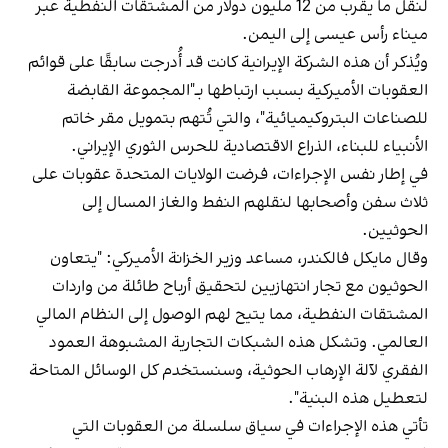
لنقل ما يقرب من 12 مليون دولار من المشتقات النفطية عبر
ميناء رأس عيسى إلى اليمن.
ويُذكر أن هذه الشركة الإيرانية كانت قد أُدرجت سابقًا على قوائم
العقوبات الأميركية بسبب ارتباطها بـ"المجموعة القابضة
للصناعات البتروكيميائية"، والتي تُتهم بتمويل مقر خاتم
الأنبياء للبناء، الذراع الاقتصادية للحرس الثوري الإيراني.
في إطار نفس الإجراءات، فرضت الولايات المتحدة عقوبات على
ثلاث سفن وأصحابها لنقلهم النفط والغاز المسال إلى
الحوثيين.
وقال مايكل فالكندر، مساعد وزير الخزانة الأميركي: "يتعاون
الحوثيون مع تجار انتهازيين لتحقيق أرباح طائلة من واردات
المشتقات النفطية، مما يتيح لهم الوصول إلى النظام المالي
العالمي. وتشكل هذه الشبكات التجارية المشبوهة العمود
الفقري لآلة الإرهاب الحوثية، وسنستخدم كل الوسائل المتاحة
لتعطيل هذه البنية".
تأتي هذه الإجراءات في سياق سلسلة من العقوبات التي