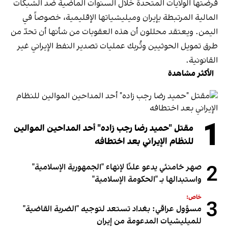
فرضتها الولايات المتحدة خلال السنوات الماضية ضد الشبكات
المالية المرتبطة بإيران وميليشياتها الإقليمية، خصوصاً في
اليمن. ويعتقد محللون أن هذه العقوبات من شأنها أن تحدّ من
طرق تمويل الحوثيين وتُربك عمليات تصدير النفط الإيراني غير
القانونية.
الأكثر مشاهدة
1
مقتل "حميد رضا رجب زاده" أحد المداحين الموالين
للنظام الإيراني بعد اختطافه
2
صهر خامنئي يدعو علنًا لإنهاء "الجمهورية الإسلامية"
واستبدالها بـ "الحكومة الإسلامية"
خاص:
3
مسؤول عراقي: بغداد تستعد لتوجيه "الضربة القاضية"
للميليشيات المدعومة من إيران