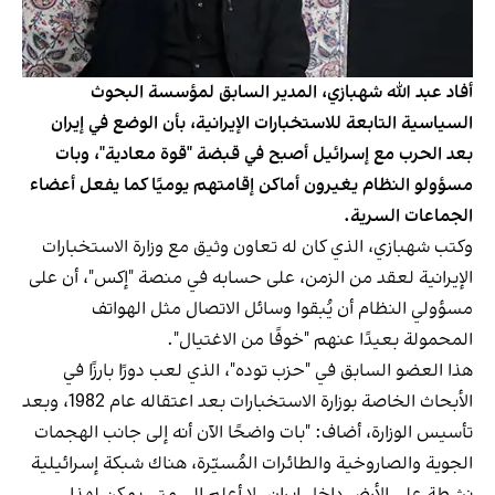
أفاد عبد الله شهبازي، المدير السابق لمؤسسة البحوث
السياسية التابعة للاستخبارات الإيرانية، بأن الوضع في إيران
بعد الحرب مع إسرائيل أصبح في قبضة "قوة معادية"، وبات
مسؤولو النظام يغيرون أماكن إقامتهم يوميًا كما يفعل أعضاء
الجماعات السرية.
وكتب شهبازي، الذي كان له تعاون وثيق مع وزارة الاستخبارات
الإيرانية لعقد من الزمن، على حسابه في منصة "إكس"، أن على
مسؤولي النظام أن يُبقوا وسائل الاتصال مثل الهواتف
المحمولة بعيدًا عنهم "خوفًا من الاغتيال".
هذا العضو السابق في "حزب توده"، الذي لعب دورًا بارزًا في
الأبحاث الخاصة بوزارة الاستخبارات بعد اعتقاله عام 1982، وبعد
تأسيس الوزارة، أضاف: "بات واضحًا الآن أنه إلى جانب الهجمات
الجوية والصاروخية والطائرات المُسيّرة، هناك شبكة إسرائيلية