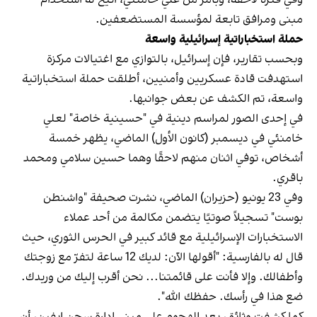
وفي فترة لاحقة، وبأمر من علي خامنئي، أُتيح له استخدام
مبنى ومرافق تابعة لمؤسسة المستضعفين.
حملة استخباراتية إسرائيلية واسعة
وبحسب تقارير، فإن إسرائيل، بالتوازي مع اغتيالات مركزة
استهدفت قادة عسكريين وأمنيين، أطلقت حملة استخباراتية
واسعة، تم الكشف عن بعض جوانبها.
في إحدى الصور لمراسم دينية في "حسينية خاصة" لعلي
خامنئي في ديسمبر (كانون الأول) الماضي، يظهر خمسة
أشخاص، توفي اثنان منهم لاحقًا وهما حسين سلامي ومحمد
باقري.
وفي 23 يونيو (حزيران) الماضي، نشرت صحيفة "واشنطن
بوست" تسجيلاً صوتيًا يتضمن مكالمة من أحد عملاء
الاستخبارات الإسرائيلية مع قائد كبير في الحرس الثوري، حيث
قال له بالفارسية: "أقولها الآن: لديك 12 ساعة لتفرّ مع زوجتك
وأطفالك. وإلا فأنت على قائمتنا... نحن أقرب إليك من وريدك.
ضع هذا في رأسك. حفظك الله".