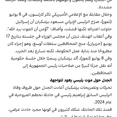
في الجنازة وهم يخفون وجوههم بأقنعة وقبعات، وسط حراسة
مشددة.
وخلال مقابلة مع الإعلامي الأميريكي تاكر كارلسون، في 6 يوليو
(تموز)، صرّح الرئيس الإيراني مسعود بزشكيان أن إسرائيل
حاولت اغتياله لكنها فشلت، وأضاف: "أؤمن أن الموت بيد الله".
وفي أعقاب الهدنة، تبيّن أن مجلس الوزراء في جلسته بتاريخ 17
يونيو (حزيران)، منح المحافظين سلطات أوسع، وهو إجراء كان
مطروحًا منذ بداية عمل الحكومة، لكنه تسارع بعد الحرب.
وفي 8 يوليو (تموز)، أكد بزشكيان رسميًا خلال جلسة حكومية
أنه نقل جزءًا كبيرًا من صلاحيات رئيس الجمهورية إلى
المحافظين.
الجدل حول موت رئيسي يعود للواجهة
تحركات وتصريحات بزشكيان أعادت الجدل حول ظروف وفاة
الرئيس السابق إبراهيم رئيسي في حادثة تحطم المروحية في
عام 2024.
فمنذ تلك الحادثة، شكك كثيرون في كونها مجرد حادث عرضي،