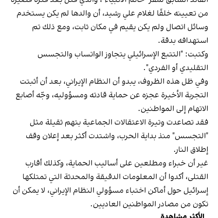
القائد السابق لمقر "خاتم الأنبياء"، والذي قُتل بعد فترة قصيرة
من تعيينه خلفًا لغلام علي رشيد، أن والدها لم يكن يستخدم
وسائل اتصال ولم يكن يقيم في مكان ثابت، ومع ذلك تم
استهدافه بدقة.
وكتبت: "التتبع الإسرائيلي يتجاوز الواتساب والتجسس
التقليدي أو الفردي".
وفي ظل هذه الظروف، يبدو أن النظام الإيراني، بعد أن أثبتت
التجربة الأخيرة عجزه عن حماية قادته ومسؤوليه، وجّه أصابع
الاتهام إلى المواطنين.
فقد تصاعدت وتيرة الاعتقالات الجماعية بتهم ثقيلة مثل
"التجسس" منذ بداية الحرب، واشتدت أكثر بعد إعلان وقف
إطلاق النار.
غير أن خبراء ومطلعين على أساليب الحماية، وكذلك أقارب
القتلى، أكدوا أن المعلومات الدقيقة والمحدثة التي تمتلكها
إسرائيل حول أماكن اختباء مسؤولي النظام الإيراني، لا يمكن أن
تكون من مصادر المواطنين العاديين.
الأكثر مشاهدة