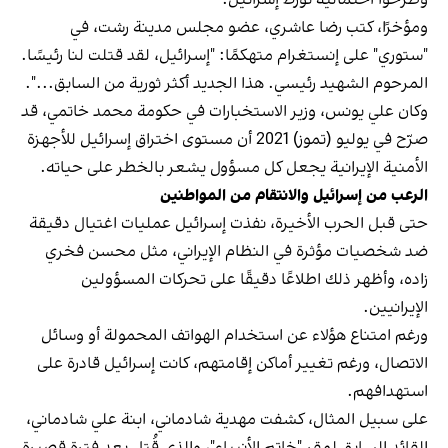
وطرحوا احتمالية تورط إسرائيل.
ومؤخرًا، كتب رضا عاشري، عضو مجلس مدينة رشت، في
"ستوري" على إنستغرام متهكمًا: "إسرائيل، لقد قتلت لنا رئيسًا.
المرحوم الشهيد رئيسي. هذا الجديد أكثر ثورية من السابق...".
وكان علي يونس، وزير الاستخبارات في حكومة محمد خاتمي، قد
صرّح في يوليو (تموز) 2021 أن مستوى اختراق إسرائيل للأجهزة
الأمنية الإيرانية يجعل كل مسؤول يشعر بالخطر على حياته.
الرعب من إسرائيل والانتقام من المواطنين
حتى قبل الحرب الأخيرة، نفذت إسرائيل عمليات اغتيال دقيقة
ضد شخصيات مؤثرة في النظام الإيراني، مثل محسن فخري
‌زاده، وأظهر ذلك اطلاعًا دقيقًا على تحركات المسؤولين
الإيرانيين.
ورغم امتناع هؤلاء عن استخدام الهواتف المحمولة أو وسائل
الاتصال، ورغم تغيير أماكن إقامتهم، كانت إسرائيل قادرة على
استهدافهم.
على سبيل المثال، كشفت مهدية شادماني، ابنة علي شادماني،