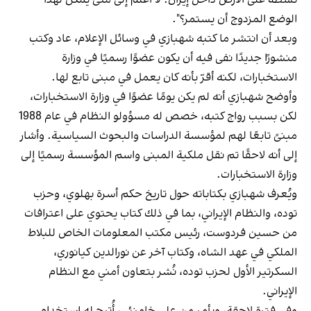
نشطة على الأرض داخل إيران. لا أعلم إلى متى يمكن لهذا
الوضع المزدوج أن يستمر؟".
وبعد أن انتشر ما كتبه شهبازي في وسائل الإعلام، عاد وكتب
منشورًا جديدًا نفى فيه أن يكون عضوًا رسميًا في وزارة
الاستخبارات، لكنه أقرّ بأنه كان يعمل في مبنى تابع لها.
وأوضح شهبازي أنه لم يكن يومًا عضوًا في وزارة الاستخبارات،
لكن بسبب رواج كتبه، خصص له مسؤولو النظام في عام 1988
مبنىً تابعًا لهم لمؤسسة الدراسات والبحوث السياسية. وأشار
إلى أنه لاحقًا تم نقل ملكية المبنى واسم المؤسسة رسميًا إلى
وزارة الاستخبارات.
ويُعرف شهبازي بكتاباته حول تاريخ حكم أسرة بهلوي، وحزب
توده، والنظام الإيراني، بما في ذلك كتاب يحتوي على اعترافات
من حسين فردوست، رئيس مكتب المعلومات الخاص للبلاط
الملكي في عهد الشاه، وكتاب آخر عن نورالدين كيانوري،
السكرتير الأول لحزب توده، نُشر بتعاون أمني مع النظام
الإيراني.