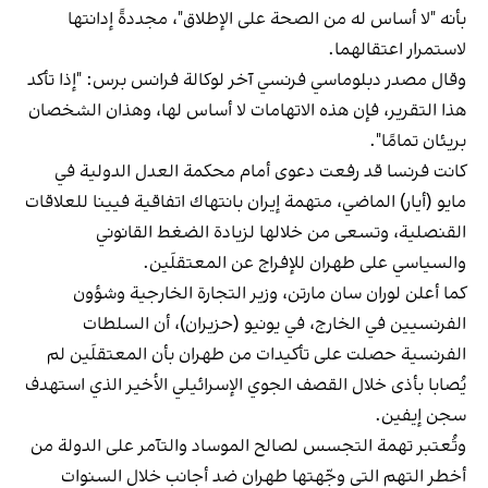
بأنه "لا أساس له من الصحة على الإطلاق"، مجددةً إدانتها
لاستمرار اعتقالهما.
وقال مصدر دبلوماسي فرنسي آخر لوكالة فرانس برس: "إذا تأكد
هذا التقرير، فإن هذه الاتهامات لا أساس لها، وهذان الشخصان
بريئان تمامًا".
كانت فرنسا قد رفعت دعوى أمام محكمة العدل الدولية في
مايو (أيار) الماضي، متهمة إيران بانتهاك اتفاقية فيينا للعلاقات
القنصلية، وتسعى من خلالها لزيادة الضغط القانوني
والسياسي على طهران للإفراج عن المعتقلَين.
كما أعلن لوران سان مارتن، وزير التجارة الخارجية وشؤون
الفرنسيين في الخارج، في يونيو (حزيران)، أن السلطات
الفرنسية حصلت على تأكيدات من طهران بأن المعتقلَين لم
يُصابا بأذى خلال القصف الجوي الإسرائيلي الأخير الذي استهدف
سجن إيفين.
وتُعتبر تهمة التجسس لصالح الموساد والتآمر على الدولة من
أخطر التهم التي وجّهتها طهران ضد أجانب خلال السنوات