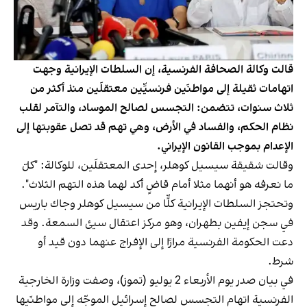
قالت وكالة الصحافة الفرنسية، إن السلطات الإيرانية وجهت
اتهامات ثقيلة إلى مواطنَين فرنسيَّين معتقلَين منذ أكثر من
ثلاث سنوات، تتضمن: التجسس لصالح الموساد، والتآمر لقلب
نظام الحكم، والفساد في الأرض، وهي تهم قد تصل عقوبتها إلى
الإعدام بموجب القانون الإيراني.
وقالت شقيقة سيسيل كوهلر، إحدى المعتقلَين، للوكالة: "كلّ
ما نعرفه هو أنهما مثلا أمام قاضٍ أكد لهما هذه التهم الثلاث".
وتحتجز السلطات الإيرانية كلًّا من سيسيل كوهلر وجاك باريس
في سجن إيفين بطهران، وهو مركز اعتقال سيئ السمعة. وقد
دعت الحكومة الفرنسية مرارًا إلى الإفراج عنهما دون قيد أو
شرط.
في بيان صدر يوم الأربعاء 2 يوليو (تموز)، وصفت وزارة الخارجية
الفرنسية اتهام التجسس لصالح إسرائيل الموجّه إلى مواطنَيها