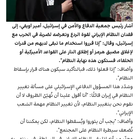
أشار رئيس جمعية الدفاع والأمن في إسرائيل، أمير آويفي، إلى
فقدان النظام الإيراني لقوة الردع وتعرضه لضربة في الحرب مع
إسرائيل، وقال: "إذا قرروا استخدام ما تبقى لديهم من قدرات
لإغلاق مضيق هرمز أو إطلاق النار على القواعد الأميركية أو
الحلفاء، فستكون هذه نهاية النظام".
وأضاف: "إذا فعلوا ذلك، فبالتأكيد سيكون هناك قرار بإسقاط
النظام".
وشدّد هذا المسؤول الدفاعي الإسرائيلي على مسألة تغيير
النظام في إيران قائلًا: "أنا أقول علينا أن نُهيّئ الظروف لا أن
نقوم نحن بتغيير النظام، لأن تغيير النظام مهمة الشعب
الإيراني".
وأضاف: "يجب أن يثوروا ويُسقطوا النظام، لكن يمكننا أن
نُضعف سيطرة النظام على المجتمع".
وحذّر من أنه إذا بقي النظام الإيراني في السلطة، فسينتهي به