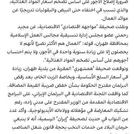
ضرورة إصلاح الأجور على أساس تضخم أسعار المواد الغذائية،
والذي تسبب في اختفاء حتى البيض والبقوليات تدريجيًا عن
موائد العمال.
ونقلت صحيفة "مواجهه اقتصادي" الاقتصادية، عن مجيد
رحمتي عضو مجلس إدارة تنسيقية مجالس العمل الإسلامية
بمحافظة طهران، قوله: "العمال هم الأكثر تضررًا لأنهم لا
يحصلون إلا على زيادة سنوية واحدة في الأجور، ولا يتم احتساب
أجورهم على أساس تضخم المواد الغذائية".
وتوقعت صحيفة "همشهري" المقربة من بلدية طهران، زيادة
في أسعار السلع الأساسية، وبخاصة الزيت الخام، بعد رفض
البرلمان مقترح الحكومة بشأن خفض ضريبة القيمة المضافة.
كما وافقت اللجنة الاقتصادية في البرلمان الإيراني، على البرامج
الاقتصادية المقدمة من الوزير المقترح على مدني زاده، رغم
تشكيك المعارضة في مؤهلاته وولاءاته الأيديولوجية. وأكد عدد
من النواب في حديث لـصحيفة "إيران" الرسمية، أنه لا ينبغي
حرمان البلاد من خدمات النخب بحجة قانون شغل المناصب