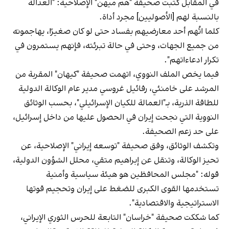
في المقابل كتبت صحيفة "هم ميهن" الإصلاحية: "العدالة
بالنسبة لهم [الأصوليين] مجرد أداة.
كلما اتُهم أحد معارضيهم بفساد حتى لو كان صغيرًا، يهاجمونه
من جميع الجهات، وحتى في حالة تبرئته، فإنهم يستمرون في
تكرار ادعاءاتهم".
فيما يخص الملف النووي، اتهمت صحيفة "كيهان" المقربة من
المرشد على خامنئي، رفائيل غروسي مدير عام الوكالة الدولية
للطاقة الذرية، بـ"العمالة للكيان الإسرائيلي"، بحسب الوثائق
النووية التي نجحت إيران في الحصول عليها من داخل إسرائيل،
على حد زعم الصحيفة.
وتكشف الوثائق، وفق صحيفة "توسعه إيراني" الإصلاحية، عن
تحيز الوكالة، وتنقل عن إبراهيم متقي، محلل الشؤون الدولية،
قوله: "مجلس المحافظين هو هيئة سياسية وأمنية
تستخدمها القوى الكبرى للضغط على إيران وتحجيم قوتها
الاستراتيجية والاقتصادية".
كما شككت صحيفة "خراسان" التابعة للحرس الثوري الإيراني،