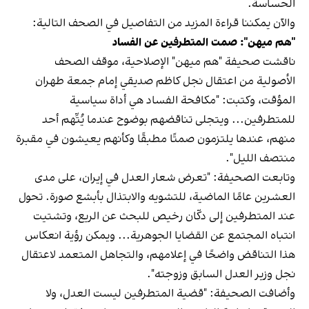
الحساسة.
والآن يمكننا قراءة المزيد من التفاصيل في الصحف التالية:
"هم ميهن": صمت المتطرفين عن الفساد
ناقشت صحيفة "هم ميهن" الإصلاحية، موقف الصحف
الأصولية من اعتقال نجل كاظم صديقي إمام جمعة طهران
المؤقت، وكتبت: "مكافحة الفساد هي أداة سياسية
للمتطرفين... ويتجلى تناقضهم بوضوح عندما يُتَّهم أحد
منهم، عندها يلتزمون صمتًا مطبقًا وكأنهم يعيشون في مقبرة
منتصف الليل".
وتابعت الصحيفة: "تعرض شعار العدل في إيران، على مدى
العشرين عامًا الماضية، للتشويه والابتذال بأبشع صورة. تحول
عند المتطرفين إلى دكّان رخيص للبحث عن الريع، وتشتيت
انتباه المجتمع عن القضايا الجوهرية... ويمكن رؤية انعكاس
هذا التناقض واضحًا في إعلامهم، والتجاهل المتعمد لاعتقال
نجل وزير العدل السابق وزوجته".
وأضافت الصحيفة: "قضية المتطرفين ليست العدل، ولا