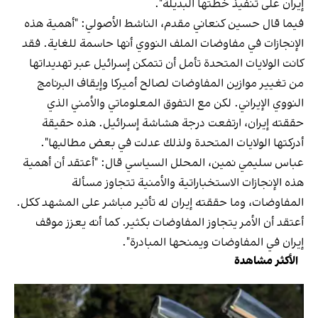
إيران على تنفيذ خطتها البديلة".
فيما قال حسين كنعاني مقدم، الناشط الأصولي: "أهمية هذه
الإنجازات في مفاوضات الملف النووي أنها حاسمة للغاية. فقد
كانت الولايات المتحدة تأمل أن تتمكن إسرائيل عبر تهديداتها
من تغيير موازين المفاوضات لصالح أميركا وإيقاف البرنامج
النووي الإيراني. لكن مع التفوق المعلوماتي والأمني الذي
حققته إيران، ارتفعت درجة هشاشة إسرائيل. هذه حقيقة
أدركتها الولايات المتحدة ولذلك عدلت في بعض مطالبها".
عباس سليمي نمين، المحلل السياسي قال: "أعتقد أن أهمية
هذه الإنجازات الاستخباراتية والأمنية تتجاوز مسألة
المفاوضات، وما حققته إيران له تأثير مباشر على المشهد ككل.
أعتقد أن الأمر يتجاوز المفاوضات بكثير. كما أنه يعزز موقف
إيران في المفاوضات ويمنحها المبادرة".
الأكثر مشاهدة