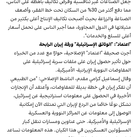
جعل الصناعات غير تنافسية وفرض تكاليف باهظة على الناس،
مما دفع أكثر من 30% من السكان تحت خط الفقر، وأضعف
الصناعة والزراعة بحيث أصبحت تكاليف الإنتاج أعلى بكثير من
مثيلاتها في الدول المجاورة، مما أجبر الناس على تحمل أسعار
أعلى للسلع والخدمات".
"اعتماد": "الوثائق الإسرائيلية" ورقة إيران الرابحة
أجرت صحيفة "اعتماد" الإصلاحية، حوارًا مع عدد من الخبراء
حول تأثير حصول إيران على ملفات سرية إسرائيلية على
المفاوضات النووية الإيرانية- الأميركية.
وقال إسماعيل كرامي مقدم، الناشط الإصلاحي: "من الطبيعي
أن تفكر إيران في خطة بديلة للمفاوضات، وأعتقد أن الإنجازات
الأخيرة في الحصول على معلومات استراتيجية عن إسرائيل،
تشكل نوعًا خاصًا من الردع لإيران التي تمتلك الآن إمكانية
الوصول إلى معلومات عن المراكز النووية والعسكرية
الإسرائيلية والأميركية. حتى عناوين ومسارات تنقل كبار
المسؤولين العسكريين في هذا الكيان. هذه المعلومات تساعد