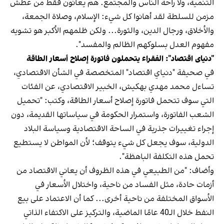
التنمية، ولا راحة الناس والمجتمع. هم يعانون فقط من عطش
مزمن للسلطة لقد أهانوا كل شيء: الإسلام، وصلاة الجمعة،
والأخلاق، ورجال الدين، والثورة... ولكن ظلمهم الأكبر هو تشويه
مفهوم العدل بسلوكهم الظالم والمفسد".
"دنياى اقتصاد": الفقراء يتحملون فاتورة إصلاح أسعار الطاقة
في صحيفة "دنياي اقتصاد" المتخصصة في الشأن الاقتصادي،
تساءل محمد مهدي بهكیش، الخبير الاقتصادي، عن الفئات
التي سوف تتحمل فاتورة إصلاح أسعار الطاقة، وكتب: "تحميل
الشعب الفاتورة، واستمرار الحكومة في سياساتها القديمة، دون
إجراء تغييرات جذرية في الساحة الاقتصادية وسياسة البلاد
الدولية، سوف يجعل كل شيء يتوقف؛ لأن المواطن لا يستطيع
تحمل هذه التكلفة الباهظة".
وأضاف: "من الطبيعي في هذه الظروف أن يعاني الاقتصاد من
أزمات حادة، مثل الفساد من ناحية، واختلال الأسعار في
الأسواق المختلفة من ناحية أخرى... كما أن الاعتماد على بيع
النفط خلال الـ40 عامًا الماضية، والتركيز على الاكتفاء الذاتي