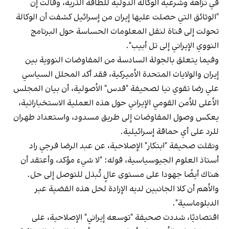
في نزاهة وشرعية الوكالة الدولية للطاقة الذرية، وقالت إن
"الوثائق التي حصلت عليها إيران من إسرائيل كشفت أن الوكالة
تحولت إلى قناة لنقل المعلومات الحساسة حول البرنامج
النووي الإيراني إلى تل أبيب".
وفيما يتعلق بالجولة السادسة من المفاوضات النووية بين
إيران والولايات المتحدة الأميركية، فقد أكد المحلل السياسي
علي رضا تقوي نيا لصحيفة "قدس" الأصولية، أن بيان المجلس
الأعلى للأمن القومي الإيراني حول هذه العملية الاستخباراتية،
يعكس وصول المفاوضات إلى طريق مسدود، واستعداد طهران
للرد على أي حماقة إسرائيلية.
ونقلت صحيفة "ابتكار" الإصلاحية، عن عبد الرضا فرجي راد
أستاذ العلوم الجيوسياسية، قوله: "لا شيء مؤكد، وأعتقد أن
هناك أيضًا جهودا على مستوى عالٍ تُبذل للتوصل إلى حل.
والأهم أن كلا الجانبين لديه الإرادة لحل هذه القضية عبر
الدبلوماسية".
اقتصاديًا، شددت صحيفة "توسعه إيراني" الإصلاحية، على