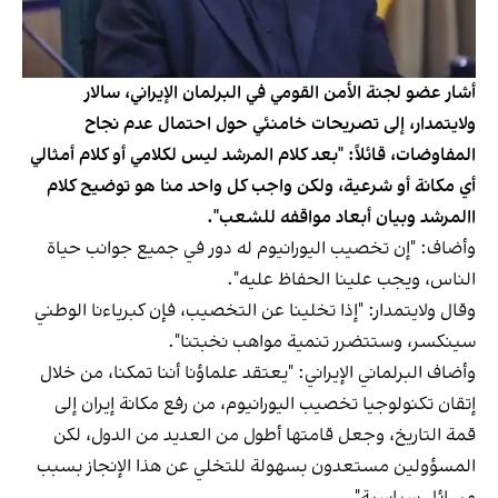
أشار عضو لجنة الأمن القومي في البرلمان الإيراني، سالار
ولايتمدار، إلى تصريحات خامنئي حول احتمال عدم نجاح
المفاوضات، قائلاً: "بعد كلام المرشد ليس لكلامي أو كلام أمثالي
أي مكانة أو شرعية، ولكن واجب كل واحد منا هو توضيح كلام
االمرشد وبيان أبعاد مواقفه للشعب".
وأضاف: "إن تخصيب اليورانيوم له دور في جميع جوانب حياة
الناس، ويجب علينا الحفاظ عليه".
وقال ولايتمدار: "إذا تخلينا عن التخصيب، فإن كبرياءنا الوطني
سينكسر، وستتضرر تنمية مواهب نخبتنا".
وأضاف البرلماني الإيراني: "يعتقد علماؤنا أننا تمكنا، من خلال
إتقان تكنولوجيا تخصيب اليورانيوم، من رفع مكانة إيران إلى
قمة التاريخ، وجعل قامتها أطول من العديد من الدول، لكن
المسؤولين مستعدون بسهولة للتخلي عن هذا الإنجاز بسبب
مسائل سياسية".