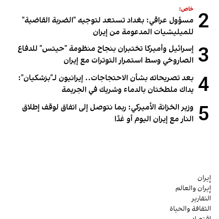
خاص:
2
مسؤول عراقي: بغداد تستعد لتوجيه "الضربة القاضية"
للميليشيات المدعومة من إيران
3
إسرائيل وأميركا تختبران بنجاح منظومة "حيتس" للدفاع
الصاروخي وسط استمرار التوترات مع إيران
4
بعد تصريحاته بشأن الاحتجاجات.. إيرانيون لـ"بزشكيان":
يداك ملطختان بالدماء وشريك في الجريمة
5
وزير الخزانة الأميركي: ربما نتوصل إلى اتفاق لوقف إطلاق
النار مع إيران اليوم أو غدًا
إيران
إيران والعالم
التقارير
الثقافة والحياة