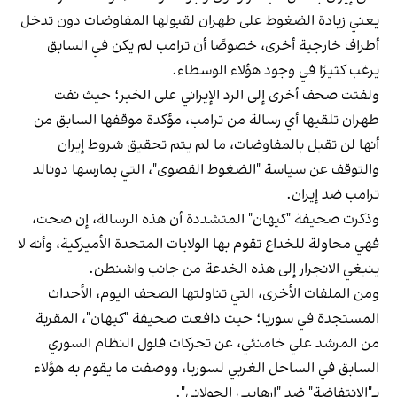
يعني زيادة الضغوط على طهران لقبولها المفاوضات دون تدخل
أطراف خارجية أخرى، خصوصًا أن ترامب لم يكن في السابق
يرغب كثيرًا في وجود هؤلاء الوسطاء.
ولفتت صحف أخرى إلى الرد الإيراني على الخبر؛ حيث نفت
طهران تلقيها أي رسالة من ترامب، مؤكدة موقفها السابق من
أنها لن تقبل بالمفاوضات، ما لم يتم تحقيق شروط إيران
والتوقف عن سياسة "الضغوط القصوى"، التي يمارسها دونالد
ترامب ضد إيران.
وذكرت صحيفة "كيهان" المتشددة أن هذه الرسالة، إن صحت،
فهي محاولة للخداع تقوم بها الولايات المتحدة الأميركية، وأنه لا
ينبغي الانجرار إلى هذه الخدعة من جانب واشنطن.
ومن الملفات الأخرى، التي تناولتها الصحف اليوم، الأحداث
المستجدة في سوريا؛ حيث دافعت صحيفة "كيهان"، المقربة
من المرشد علي خامنئي، عن تحركات فلول النظام السوري
السابق في الساحل الغربي لسوريا، ووصفت ما يقوم به هؤلاء
بـ"الانتفاضة" ضد "إرهابيي الجولاني".