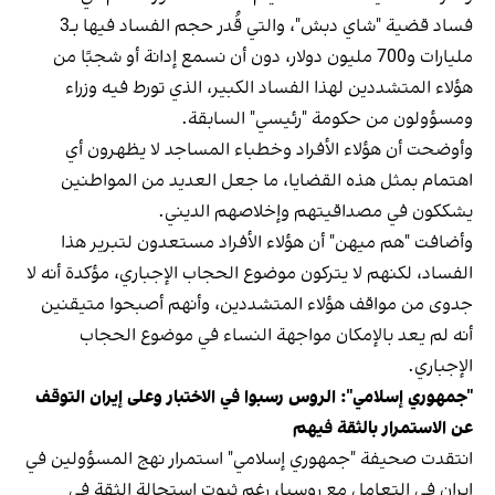
فساد قضية "شاي دبش"، والتي قُدر حجم الفساد فيها بـ3
مليارات و700 مليون دولار، دون أن نسمع إدانة أو شجبًا من
هؤلاء المتشددين لهذا الفساد الكبير، الذي تورط فيه وزراء
ومسؤولون من حكومة "رئيسي" السابقة.
وأوضحت أن هؤلاء الأفراد وخطباء المساجد لا يظهرون أي
اهتمام بمثل هذه القضايا، ما جعل العديد من المواطنين
يشككون في مصداقيتهم وإخلاصهم الديني.
وأضافت "هم ميهن" أن هؤلاء الأفراد مستعدون لتبرير هذا
الفساد، لكنهم لا يتركون موضوع الحجاب الإجباري، مؤكدة أنه لا
جدوى من مواقف هؤلاء المتشددين، وأنهم أصبحوا متيقنين
أنه لم يعد بالإمكان مواجهة النساء في موضوع الحجاب
الإجباري.
"جمهوري إسلامي": الروس رسبوا في الاختبار وعلى إيران التوقف
عن الاستمرار بالثقة فيهم
انتقدت صحيفة "جمهوري إسلامي" استمرار نهج المسؤولين في
إيران في التعامل مع روسيا، رغم ثبوت استحالة الثقة في