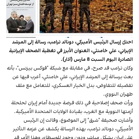
احتلّ إرسال الرئيس الأميركي، دونالد ترامب، رسالة إلى المرشد
الإيراني، علي خامنئي، العنوان الأبرز في تغطية الصحف الإيرانية
الصادرة اليوم السبت 8 مارس (آذار).
وكان ترامب قد صرح، في مقابلة مع شبكة "فوكس بيزنس"، بأنه
بعث برسالة إلى المرشد الإيراني، علي خامنئي، أعرب فيها عن
تفضيله للتفاوض، بدل الخيار العسكري، للتعامل مع ملف
طهران النووي.
ورأت صحف إصلاحية في ذلك فرصة جديدة أمام إيران لحلحلة
أزمتها النووية مع الغرب، بقيادة الولايات المتحدة الأميركية.
وأشارت صحيفة "شرق" إلى الموضوع، وقالت إن الرئيس
الأميركي، دونالد ترامب، بهذه الرسالة يكشف عن عزمه التأثير
على إيران بشكل مباشر ودون وجود للوسطاء، وهذا الأمر قد