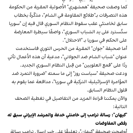
كما وصفت صحيفة "همشهري" الأصولية المقربة من الحكومة
هذه التصرفات بـ"طلائع المقاومة في الشام"، مذكّرةً بخطاب
سابق لخامنئي عقب سقوط النظام السوري قال فيه إن "سوريا
ستُسترد على يد الشباب السوري"، واصفًا سيطرة المعارضة
على الحكم في سوريا بـ "الاحتلال".
أما صحيفة "جوان" المقربة من الحرس الثوري فاستخدمت
عنوان "شباب الشام ضد الجولاني"، مدعية أن هذه الأعمال تأتي
ردًا على "قمع العلويين" من قِبل النظام السوري الجديد.
ودعت صحيفة "سياست روز" إلى ما سمته "ضرورة التمرد ضد
المؤامرة الإسرائيلية- التركية في سوريا"، مدافعة عما يقوم به
فلول النظام السابق.
والآن يمكننا قراءة المزيد من التفاصيل في تغطية الصحف
التالية:
"كيهان": رسالة ترامب إلى خامنئي خدعة والمرشد الإيراني سبق له
رفض المفاوضات
أوضحت صحيفة "كيهان"، تعليقًا على خبر إرسال ترامب رسالة