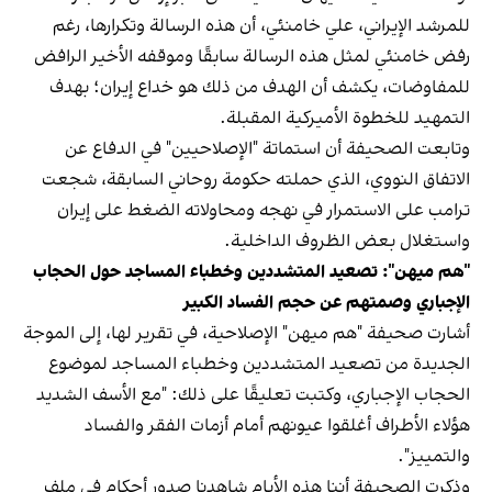
للمرشد الإيراني، علي خامنئي، أن هذه الرسالة وتكرارها، رغم
رفض خامنئي لمثل هذه الرسالة سابقًا وموقفه الأخير الرافض
للمفاوضات، يكشف أن الهدف من ذلك هو خداع إيران؛ بهدف
التمهيد للخطوة الأميركية المقبلة.
وتابعت الصحيفة أن استماتة "الإصلاحيين" في الدفاع عن
الاتفاق النووي، الذي حملته حكومة روحاني السابقة، شجعت
ترامب على الاستمرار في نهجه ومحاولاته الضغط على إيران
واستغلال بعض الظروف الداخلية.
"هم ميهن": تصعيد المتشددين وخطباء المساجد حول الحجاب
الإجباري وصمتهم عن حجم الفساد الكبير
أشارت صحيفة "هم ميهن" الإصلاحية، في تقرير لها، إلى الموجة
الجديدة من تصعيد المتشددين وخطباء المساجد لموضوع
الحجاب الإجباري، وكتبت تعليقًا على ذلك: "مع الأسف الشديد
هؤلاء الأطراف أغلقوا عيونهم أمام أزمات الفقر والفساد
والتمييز".
وذكرت الصحيفة أننا هذه الأيام شاهدنا صدور أحكام في ملف