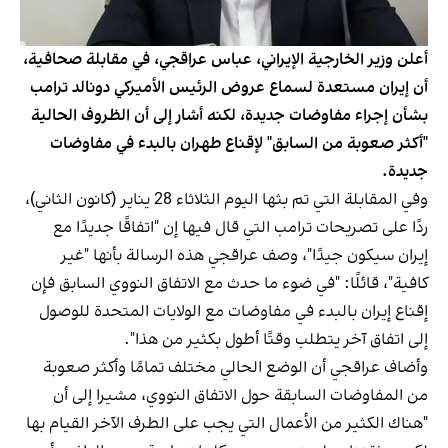
أعلن وزير الخارجية الإيراني، عباس عراقجي، في مقابلة صحافية،
أن إيران مستعدة لسماع عروض الرئيس الأميركي دونالد ترامب
بشأن إجراء مفاوضات جديدة، لكنه أشار إلى أن الظروف الحالية
"أكثر صعوبة من السابق" لإقناع طهران بالبدء في مفاوضات
جديدة.
وفي المقابلة التي تم بثها اليوم الثلاثاء 28 يناير (كانون الثاني)،
ردًا على تصريحات ترامب التي قال فيها إن "اتفاقًا جديدًا مع
إيران سيكون جيدًا"، وصف عراقجي هذه الرسالة بأنها "غير
كافية"، قائلًا: "في ضوء ما حدث مع الاتفاق النووي السابق فإن
إقناع إيران بالبدء في مفاوضات مع الولايات المتحدة للوصول
إلى اتفاق آخر يتطلب وقتًا أطول بكثير من هذا".
وأضاف عراقجي أن الوضع الحالي مختلف تمامًا وأكثر صعوبة
من المفاوضات السابقة حول الاتفاق النووي، مشيرا إلى أن
"هناك الكثير من الأعمال التي يجب على الطرف الآخر القيام بها