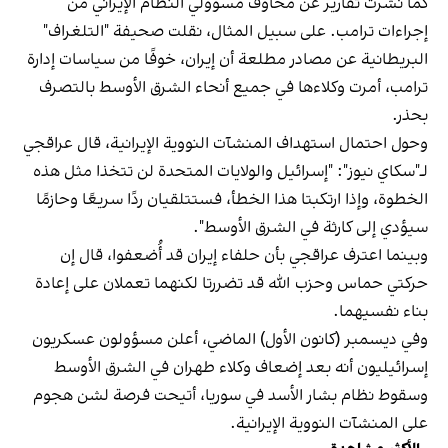
كما نُشرت تقارير عن مخاوف مسؤولي النظام الإيراني من
إجراءات ترامب. على سبيل المثال، نقلت صحيفة "التلغراف"
البريطانية عن مصادر مطلعة أن إيران، خوفًا من سياسات إدارة
ترامب، أمرت وكلاءها في جميع أنحاء الشرق الأوسط بالتصرف
بحذر.
وحول احتمال استهداف المنشآت النووية الإيرانية، قال عراقجي
لـ"سكاي نيوز": "إسرائيل والولايات المتحدة لن تتخذا مثل هذه
الخطوة، وإذا ارتكبتا هذا الخطأ، فستتلقيان ردًا سريعًا وحازمًا
سيؤدي إلى كارثة في الشرق الأوسط".
وبينما اعترف عراقجي بأن حلفاء إيران قد أُضعفوا، قال إن
حركتي حماس وحزب الله قد تضررتا لكنهما تعملان على إعادة
بناء نفسيهما.
وفي ديسمبر (كانون الأول) الماضي، أعلن مسؤولون عسكريون
إسرائيليون أنه بعد إضعاف وكلاء طهران في الشرق الأوسط
وسقوط نظام بشار الأسد في سوريا، أتيحت فرصة لشن هجوم
على المنشآت النووية الإيرانية.