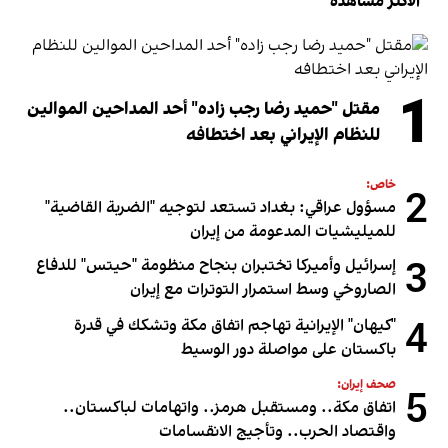
الأكثر مشاهدة
1
مقتل "حميد رضا رجب زاده" أحد المداحين الموالين
للنظام الإيراني بعد اختطافه
خاص:
2
مسؤول عراقي: بغداد تستعد لتوجيه "الضربة القاضية"
للميليشيات المدعومة من إيران
3
إسرائيل وأميركا تختبران بنجاح منظومة "حيتس" للدفاع
الصاروخي وسط استمرار التوترات مع إيران
4
"كيهان" الإيرانية تهاجم اتفاق مكة وتشكك في قدرة
باكستان على مواصلة دور الوسيط
صحف إيران:
5
اتفاق مكة.. ومستقبل هرمز.. واتهامات لباكستان..
واقتصاد الحرب.. وتأجيج الانقسامات