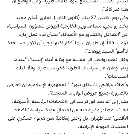
لكسب ثقتنا... لم نسمع سوى كلمات طيبة، ومن الواضح أن
هذا غير كاف".
وفي يوم الاثنين 27 يناير (كانون الثاني) الجاري، أعلن مجيد
تخت روانجي، مساعد وزير الخارجية الإيراني للشؤون السياسية،
عن "التفاعل والتشاور مع الأصدقاء" بشأن بدء عمل إدارة
ترامب، قائلًا إن طهران لديها أفكار لكنها يجب أن تكون مستعدة
لـ"أسوأ السيناريوهات".
وقال تخت روانجي في مقابلة مع وكالة أنباء "إيسنا": "عندما
يتم الإعلان عن سياسات الطرف الآخر، سنتصرف وفقًا لتلك
السياسات".
وأضاف عراقجي لـ"سكاي نيوز": "الجمهورية الإسلامية لن تعارض
بالضرورة جميع عروض الولايات المتحدة".
يشار إلى أنه بعد فوز ترامب في الانتخابات الرئاسية الأميركية،
تحدثت مصادر مقربة منه عن احتمال عودة سياسة "الضغط
الأقصى" ضد طهران، بل وحتى إمكانية شن هجوم عسكري على
المنشآت النووية الإيرانية.