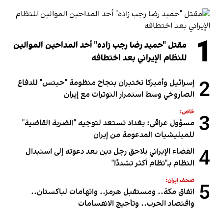
1
مقتل "حميد رضا رجب زاده" أحد المداحين الموالين
للنظام الإيراني بعد اختطافه
2
إسرائيل وأميركا تختبران بنجاح منظومة "حيتس" للدفاع
الصاروخي وسط استمرار التوترات مع إيران
خاص:
3
مسؤول عراقي: بغداد تستعد لتوجيه "الضربة القاضية"
للميليشيات المدعومة من إيران
4
القضاء الإيراني يلاحق رجل دين بعد دعوته إلى استبدال
النظام بـ"نظام أكثر تشددًا"
صحف إيران:
5
اتفاق مكة.. ومستقبل هرمز.. واتهامات لباكستان..
واقتصاد الحرب.. وتأجيج الانقسامات