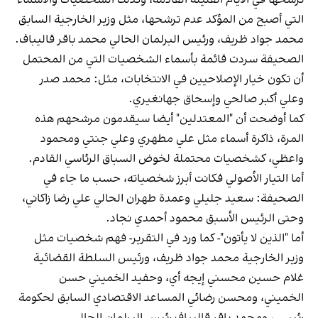
التي أصبح من المؤكد عدم ترشحها، مثل وزير الخارجية السابق
محمد جواد ظريف، ورئيس البرلمان الحالي محمد باقر قاليباف.
الصحيفة سردت قائمة بأسماء الشخصيات التي من المحتمل
أن تكون خيار الإصلاحيين في الانتخابات، مثل: محمد صدر
وعلي أكبر صالحي وإسحاق جهانغيري.
كما أوضحت أن "المعتدلين" أيضا سيقدمون مرشحهم هذه
المرة، ذاكرة أسماء مثل علي مطهري وعلي جنتي ومحمود
واعظي، كشخصيات محتملة لخوض السباق الرئاسي القادم.
أما التيار الأصولي فكانت أبرز شخصياته، حسب ما جاء في
الصحيفة: سعيد جليلي وعمدة طهران الحالي علي رضا زاكاني،
وحتى الرئيس الأسبق محمود أحمدي نجاد.
أما "الذين لا يأتون"- كما ورد في التقرير- فهم شخصيات مثل
وزير الخارجية محمد جواد ظريف، ورئيس السلطة القضائية
غلام حسين محسني إيجه أي، وحفيد الخميني حسن
الخميني، ومحسن رضائي المساعد الاقتصادي السابق لحكومة
رئيسي، ومحمد باقر قاليباف رئيس البرلمان الحالي.