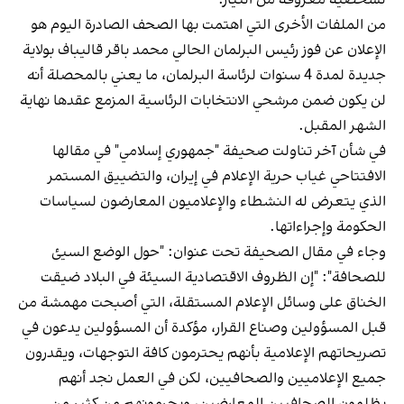
من الملفات الأخرى التي اهتمت بها الصحف الصادرة اليوم هو
الإعلان عن فوز رئيس البرلمان الحالي محمد باقر قاليباف بولاية
جديدة لمدة 4 سنوات لرئاسة البرلمان، ما يعني بالمحصلة أنه
لن يكون ضمن مرشحي الانتخابات الرئاسية المزمع عقدها نهاية
الشهر المقبل.
في شأن آخر تناولت صحيفة "جمهوري إسلامي" في مقالها
الافتتاحي غياب حرية الإعلام في إيران، والتضييق المستمر
الذي يتعرض له النشطاء والإعلاميون المعارضون لسياسات
الحكومة وإجراءاتها.
وجاء في مقال الصحيفة تحت عنوان: "حول الوضع السيئ
للصحافة": "إن الظروف الاقتصادية السيئة في البلاد ضيقت
الخناق على وسائل الإعلام المستقلة، التي أصبحت مهمشة من
قبل المسؤولين وصناع القرار، مؤكدة أن المسؤولين يدعون في
تصريحاتهم الإعلامية بأنهم يحترمون كافة التوجهات، ويقدرون
جميع الإعلاميين والصحافيين، لكن في العمل نجد أنهم
يظلمون الصحافيين المعارضين، ويحرمونهم من كثير من