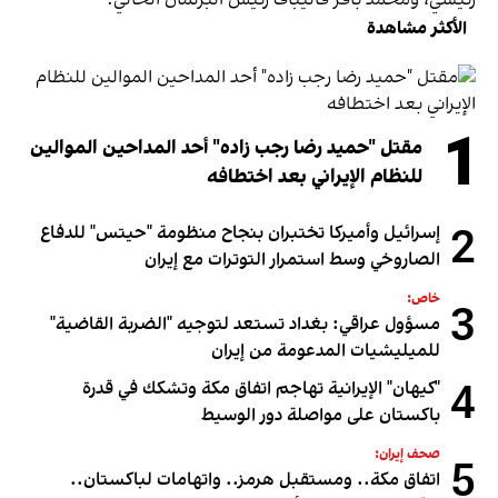
الأكثر مشاهدة
1
مقتل "حميد رضا رجب زاده" أحد المداحين الموالين
للنظام الإيراني بعد اختطافه
2
إسرائيل وأميركا تختبران بنجاح منظومة "حيتس" للدفاع
الصاروخي وسط استمرار التوترات مع إيران
خاص:
3
مسؤول عراقي: بغداد تستعد لتوجيه "الضربة القاضية"
للميليشيات المدعومة من إيران
4
"كيهان" الإيرانية تهاجم اتفاق مكة وتشكك في قدرة
باكستان على مواصلة دور الوسيط
صحف إيران:
5
اتفاق مكة.. ومستقبل هرمز.. واتهامات لباكستان..