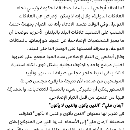
كما انتقد أبطحي السياسة المنغلقة لحكومة رئيسي تجاه
العلاقات الدولية، وقال إنه لا يمكن الإعراض عن العلاقات
الدولية، وفي الوقت نفسه الادعاء بأنه تم القيام بمهمة خدمة
الشعب على الصعيد علاقات البلد بالبلدان الأخرى، موضحا أن
ما يميز الشخصيات الإصلاحية عن غيرها هو إيمانها بالعلاقات
الدولية، ومعرفة أهميتها على الوضع الداخلي للبلد.
وقال أبطحي إن التيار الإصلاحي هذه المرة مجمع على ضرورة
اختيار مرشح واحد والوقوف بجانبه بشكل قوي، لكنه استدرك
قائلا: يبقى لدينا حاجز مجلس صيانة الدستور، وتأييد
المرشحين من عدمه، لأن نتيجة ما يقرره مجلس صيانة
الدستور يمكن أن تغير كل شيء بالنسبة للانتخابات، والمشاركة
فيها من عدمها من قبل التيار الإصلاحي.
"آرمان ملي": "الذين يأتون والذين لا يأتون"
في تقرير لها بعنوان "الذين يأتون والذين لا يأتون" تطرقت
صحيفة "آرمان ملي" إلى الأسماء البارزة التي من المتوقع إعلان
ترشحها في الأيام القليلة القادمة، وكذلك الشخصيات والأسماء