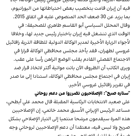
فيه أن إيران قامت بتخصيب بعض احتياطاتها من اليورانيوم،
بما يزيد عن 30 ضعف الحد المنصوص عليه في اتفاق 2015.
وقال المحلل السياسي أبو القاسم طاهري للصحيفة: في
الوقت الذي تنشغل فيه إيران باختيار رئيس جديد لها، وخلافا
لأجواء الزيارة الأخيرة لمدير الوكالة الدولية للطاقة الذرية رافائيل
غروسي لطهران، فقد يأخذ مجلس محافظي الوكالة قرارا في
الاجتماع الفصلي القادم يقلب الوضع الراهن رأسا على عقب.
ويرى الكاتب أن الظروف الآن باتت مواتية أكثر لاتخاذ قرار ضد
إيران في اجتماع مجلس محافظي الوكالة، استنادا إلى ما صدر
في تقرير رافائيل غروسي الأخير.
"ستاره صبح": الإصلاحيون تضرروا من دعم روحاني
على صعيد الانتخابات الرئاسية المقبلة قال محمد علي أبطحي،
مساعد الرئيس الإيراني الأسبق محمد خاتمي، إن الإصلاحيين
هذه المرة سيقدمون مرشحا منتميا إلى التيار الإصلاحي بشكل
صريح ولا لبس فيه، معتقدا أن دعم الإصلاحيين لروحاني وجه
ضربة كبيرة للتيار الإصلاحي وشعبيته.