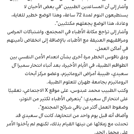
وأشار إلى أن المساعدين الطبيين "في بعض الأحيان لا
يستطيعون النوم لمدة 72 ساعة، وهذا الوضع خطير للغاية،
وعادة، هذا الوضع يجعلهم مكتئبين".
وأشار إلى تراجع مكانة الأطباء في المجتمع، واشتباكات المرضى
ومرافقيهم العنيفة مع الأطباء، بالإضافة إلى انخفاض تأمينهم
في أماكن العمل.
ودق ناقوس الخطر مرة أخرى بشأن انعدام الأمن النفسي بين
الطواقم الطبية، في الأيام الأخيرة، بعد أنباء انتحار سميرا آل
سعيدي، طبيبة أمراض الروماتيزم، وعضو مركز أبحاث
الروماتيزم بجامعة طهران للعلوم الطبية.
وكتب الطبيب محمد عبدوس، على موقع X الاجتماعي، تعقيبًا
على انتحار آل سعيدي: "يتعرض الأطباء لكثير من التوتر،
وضغوط العمل أكثر من باقي شرائح المجتمع".
وأضاف أنه قبل يوم واحد من انتحارها، كانت آل سعيدي قد
تحدثت مع زملائها عن نيتها القيام بذلك، لكنهم لم يأخذوا الأمر
على محمل الجد.