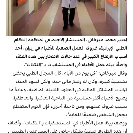
اعتبر محمد ميرخاني، المستشار الاجتماعي لمنظمة النظام
الطبي الإيرانية، ظروف العمل الصعبة للأطباء في إيران، أحد
أسباب الارتفاع الكبير في عدد حالات الانتحار بين هذه الفئة،
واصفًا بيئة عمل الأطباء في المستشفيات بـ "الثكنات".
وقال ميرخاني: "في يوم من الأيام، كان المجال الطبي يحظى
بشعبية كبيرة، وكان له وضع مالي جيد، ولكن لسوء الحظ،
تزايدت المشاكل المالية في العقود القليلة الماضية، وعادةً ما
يصبح الأطباء أكثر حساسية من الناحية العائلية والعاطفية
بسبب ظروف عملهم، ومن ناحية أخرى، فإن النوم المتقطع
يجعل الشخص ضعيفًا للغاية".
ووصف بيئة عمل الأطباء في المستشفيات بـ"الثكنات"، وأضاف
أن هذه الظروف صعبة بشكل خاص على المساعدين الطبيين.