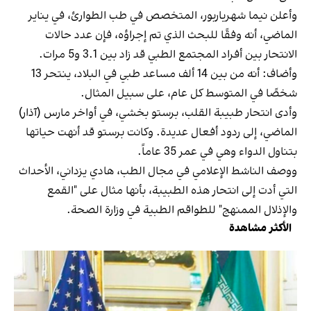
وأعلن نيما شهرياربور، المتخصص في طب الطوارئ، في يناير
الماضي، أنه وفقًا للبحث الذي تم إجراؤه، فإن عدد حالات
الانتحار بين أفراد المجتمع الطبي قد زاد بين 3.1 و5 مرات.
وأضاف: أنه من بين 14 ألف مساعد طبي في البلاد، ينتحر 13
شخصًا في المتوسط كل عام، على سبيل المثال.
وأدى انتحار طبيبة القلب، برستو بخشي، في أواخر مارس (آذار)
الماضي، إلى ردود أفعال عديدة. وكانت برستو قد أنهت حياتها
بتناول الدواء وهي في عمر 35 عاماً.
ووصف الناشط الإعلامي في مجال الطب، هادي يزداني، الأحداث
التي أدت إلى انتحار هذه الطبيبة، بأنها مثال على "القمع
والإذلال الممنهج" للطواقم الطبية في وزارة الصحة.
الأكثر مشاهدة