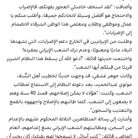
وأضافت: "لقد استخف خامنئي العجوز بقوتكم، فالإضراب
والاحتجاج هو أفضل وسيلة لاتحادكم جميعًا، وأطلب منكم يا
عمال وموظفي وطلاب ومعلمي هذا الوطن الشرفاء الانضمام
إلى الإضرابات".
وطلبت من الإيرانيين في الخارج دعم الإضرابات، التي تشهدها
البلاد ماديًا ومعنويًا، وعدم ترك الشعب الإيراني بمفرده!
واختتمت حديثها قائلة: "أدعو الله أن يسقط هذا النظام الشرير
قريبًا من قِبلكم أيها الشعب".
وكانت جوهر عشقي، قد وجهت حديثًا لخطيب أهل السُّنة،
مولوي عبدالحميد، بعد دعوته النظام إلى الاستماع لمطالب
الشعب، وكتبت: "هؤلاء لا يمكن إصلاحهم، فمنذ 40 سنة وهم
لا يصغون إلى الشعب. كلما طالبهم بالإصلاح واجههوه بالقمع
والتعذيب والسجون".
وأشارت إلى رسالة المتظاهرين الثلاثة المحكوم عليهم بالإعدام
من السجن، ومطالبتهم الشعب الإيراني بمنع إعدامهم، العام
الماضي، قائلة: " كتب أبنائي لا تسمحوا لهم بقتلنا، كان يجب أن