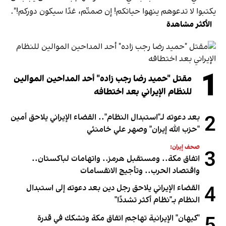
يكتبوا لا تدعوهم ينهوا حياتكم! إن صمتّم، غدًا سيكون دوركم!".
الأكثر مشاهدة
1
مقتل "حميد رضا رجب زاده" أحد المداحين الموالين
للنظام الإيراني بعد اختطافه
2
بعد دعوته لـ"استبدال النظام".. القضاء الإيراني يلاحق أمين
"حزب الله إيران" وصهر علي خامنئي
صحف إيران:
3
اتفاق مكة.. ومستقبل هرمز.. واتهامات لباكستان..
واقتصاد الحرب.. وتأجيج الانقسامات
4
القضاء الإيراني يلاحق رجل دين بعد دعوته إلى استبدال
النظام بـ"نظام أكثر تشددًا"
"كيهان" الإيرانية تهاجم اتفاق مكة وتشكك في قدرة