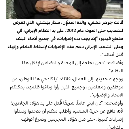
قالت جوهر عشقي، والدة المدوِّن، ستار بهشتي، الذي تعرض
للتعذيب حتى الموت عام 2012، على يد النظام الإيراني، في
مقطع فيديو: "إنه يجب بدء إضرابات، في جميع أنحاء البلاد،
وعلى الشعب الإيراني دعم هذه الإضرابات لإسقاط النظام وإنهاء
قتل أبنائنا".
وأضافت: "نحن بحاجة إلى الوحدة والتضامن لإذلال هذا
النظام".
ووجهت حديثها إلى العمال، قائلة: "يا كادحي هذا الوطن، من
موظفين ومعلمين، وجميع الذين رأوا وذاقوا ظلمهم يمكنكم
الاتحاد والإضراب".
وأوضحت: "كان ابني عاملًا شريفًا قُتل على يد هؤلاء الجلادين؛
لأنه دافع عن حرية الشعب، وأطلب منكم أن تتحدوا وتبدأوا
إضرابات كبيرة، حتى نذل هؤلاء المجرمين ونمرغ أنوفهم
بالتراب".