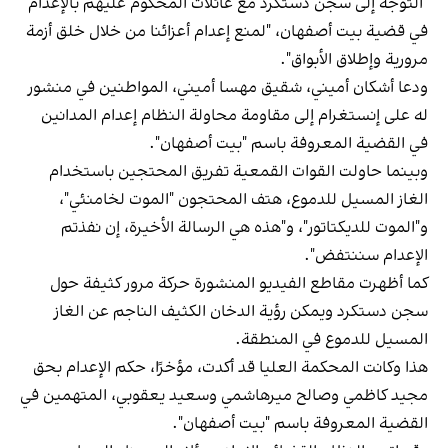
"التوجه إلى سجن دستكرد مع عائلات المحكوم عليهم بالإعدام
في قضية بيت أصفهان، "لمنع إعدام أعزائنا من خلال خلق أزمة
مرورية وإطلاق الأبواق".
ودعا أشكان أميني، شقيق مهسا أميني، المواطنين في منشور
له على إنستغرام إلى مقاومة محاولة النظام إعدام المدانين
في القضية المعروفة باسم "بيت أصفهان".
وبينما حاولت القوات القمعية تفريق المحتجين باستخدام
الغاز المسيل للدموع، هتف المحتجون "الموت لخامنئي"،
و"الموت للديكتاتور"، و"هذه هي الرسالة الأخيرة، إن نفذتم
الإعدام سننتفض".
كما أظهرت مقاطع الفيديو المنشورة حركة مرور كثيفة حول
سجن دستكرد ويمكن رؤية الدخان الكثيف الناجم عن الغاز
المسيل للدموع في المنطقة.
هذا وكانت المحكمة العليا قد أكدت، مؤخرًا، حكم الإعدام بحق
مجيد كاظمي وصالح ميرهاشمي وسعيد يعقوبي، المتهمين في
القضية المعروفة باسم "بيت أصفهان".