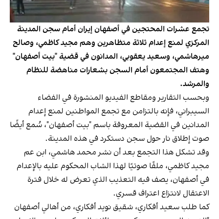
تجمع عشرات المحتجين في أصفهان إيران أمام سجن المدينة
المركزي لمنع إعدام ثلاثة متظاهرين وهم مجيد كاظمي، وصالح
ميرهاشمي، وسعيد يعقوبي، المدانون في قضية "بيت أصفهان"
وهتف المجتمعون أمام السجن بشعارات مناهضة للنظام
والمرشد.
وبحسب التقارير ومقاطع الفيديو المنشورة في الفضاء
السيبراني، فإنه بالتزامن مع تجمع المواطنين لمنع إعدام
المدانين في القضية المعروفة باسم "بيت أصفهان"، سُمع أيضًا
صوت إطلاق نار حول سجن دستكرد في هذه المدينة.
وقد تشكل هذا التجمع بعد أن نشر محمد هاشمي، ابن عم
مجيد كاظمي، ملفًا صوتيًا لهذا الشاب المحكوم عليه بالإعدام
في أصفهان، يصف فيه التعذيب الذي تعرض له خلال فترة
الاعتقال لانتزاع اعتراف قسري.
كما طلب سعيد أفكاري، شقيق نويد أفكاري، من أهالي أصفهان